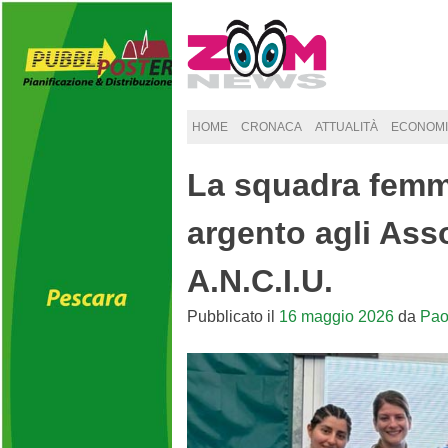
Skip
to
content
HOME
CRONACA
ATTUALITÀ
ECONOMI
La squadra femmi
argento agli Asso
A.N.C.I.U.
Pubblicato il
16 maggio 2026
da
Pao