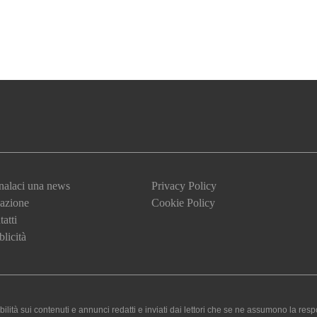
nalaci una news
Privacy Policy
azione
Cookie Policy
atti
licità
 sui contenuti e annunci redatti e inviati dai lettori che se ne assumono la responsa