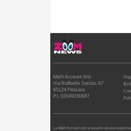
M&N Account Srls
Seg
Via Raffaello Sanzio, 67
Red
65124 Pescara
Cont
P.I. 02049330687
Pubb
La M&N Account non si assume alcuna responsabilità