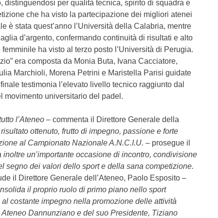
 distinguendosi per qualità tecnica, spirito di squadra e
zione che ha visto la partecipazione dei migliori atenei
nale è stata quest’anno l’Università della Calabria, mentre
glia d’argento, confermando continuità di risultati e alto
o femminile ha visto al terzo posto l’Università di Perugia.
zio” era composta da Monia Buta, Ivana Cacciatore,
lia Marchioli, Morena Petrini e Maristella Parisi guidate
finale testimonia l’elevato livello tecnico raggiunto dal
el movimento universitario del padel.
tutto l’Ateneo –
commenta il Direttore Generale della
 risultato ottenuto, frutto di impegno, passione e forte
pazione al Campionato Nazionale A.N.C.I.U. –
prosegue il
 inoltre un’importante occasione di incontro, condivisione
 nel segno dei valori dello sport e della sana competizione.
de il Direttore Generale dell’Ateneo, Paolo Esposito
–
solida il proprio ruolo di primo piano nello sport
 al costante impegno nella promozione delle attività
vo Ateneo Dannunziano e del suo Presidente, Tiziano