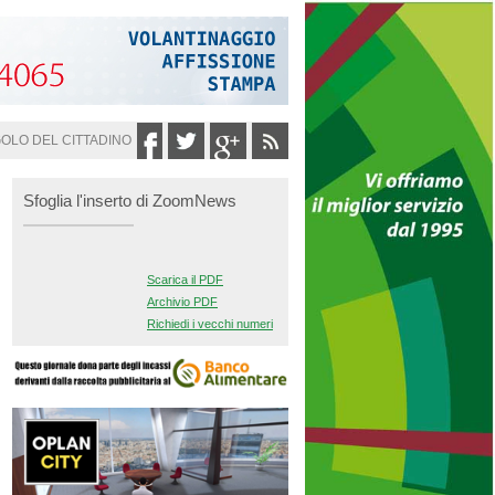
GOLO DEL CITTADINO
Sfoglia l'inserto di ZoomNews
Scarica il PDF
Archivio PDF
Richiedi i vecchi numeri