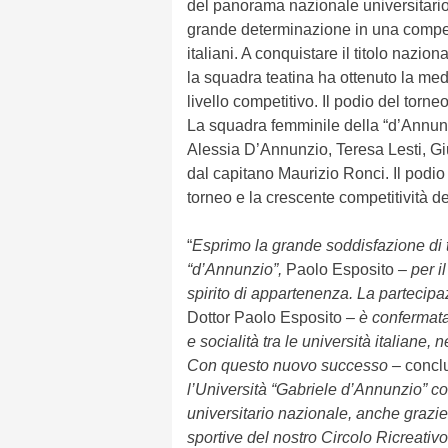
del panorama nazionale universitario,
grande determinazione in una competi
italiani. A conquistare il titolo nazio
la squadra teatina ha ottenuto la meda
livello competitivo. Il podio del torne
La squadra femminile della “d’Annun
Alessia D’Annunzio, Teresa Lesti, Giu
dal capitano Maurizio Ronci. Il podio 
torneo e la crescente competitività d
“
Esprimo la grande soddisfazione di 
“d’Annunzio”,
Paolo Esposito
– per il
spirito di appartenenza. La parteci
Dottor Paolo Esposito
– è confermata
e socialità tra le università italiane,
Con questo nuovo successo –
conclu
l’Università “Gabriele d’Annunzio” con
universitario nazionale, anche grazie
sportive del nostro Circolo Ricreati