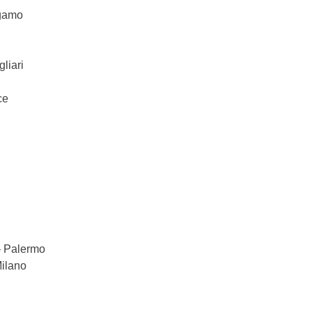
rgamo
liari
ce
 – Palermo
Milano