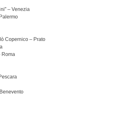
ini” – Venezia
– Palermo
olò Copernico – Prato
na
 – Roma
 Pescara
– Benevento