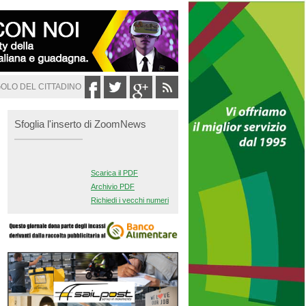
GOLO DEL CITTADINO
Sfoglia l'inserto di ZoomNews
Scarica il PDF
Archivio PDF
Richiedi i vecchi numeri