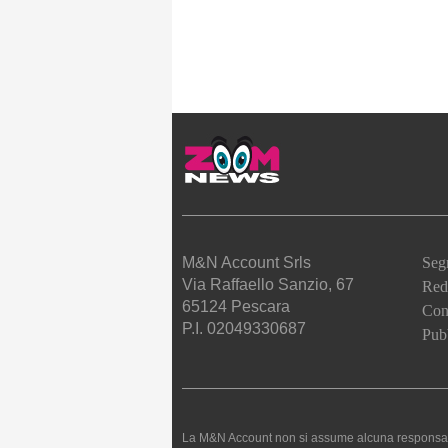
M&N Account Srls
Seg
Via Raffaello Sanzio, 67
Red
65124 Pescara
Cont
P.I. 02049330687
Pubb
La M&N Account non si assume alcuna responsabilità