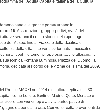
programma dell’
Aquila Capitale italiana della Cultura
nderanno parte alla grande parata urbana in
e ore 16.
Associazioni, gruppi sportivi, realtà del
dini attraverseranno il centro storico del capoluogo
de del Museo, fino al Piazzale della Basilica di
ellenza della città. Interventi performativi, musicali e
toccherà luoghi fortemente rappresentativi e affascinanti
la sua iconica Fontana Luminosa, Piazza del Duomo, la
ria, dedicata al ricordo delle vittime del sisma del 2009.
e del Premio MAXXI nel 2014 e da allora replicato in 30
 capitali come Londra, Berlino, Madrid, Quito, Monaco e
si scorsi con workshop e attività partecipative di
 giugno e aperte alla città. Coinvolte realtà provenienti da