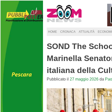
Skip
to
content
HOME
CRONACA
ATTUALITÀ
ECONOMI
SOND The School
Marinella Senato
italiana della Cu
Pubblicato il
27 maggio 2026
da
Pao