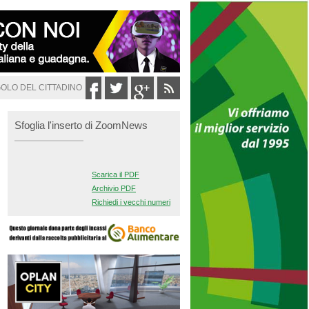
GOLO DEL CITTADINO
Sfoglia l'inserto di ZoomNews
Scarica il PDF
Archivio PDF
Richiedi i vecchi numeri