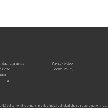
nalaci una news
Privacy Policy
azione
Cookie Policy
atti
licità
 sui contenuti e annunci redatti e inviati dai lettori che se ne assumono la responsa