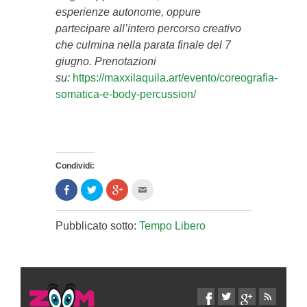
esperienze autonome, oppure
partecipare all’intero percorso creativo
che culmina n
ella parata finale del 7
giugno
.
Prenotazioni
su:
https://maxxilaquila.art/evento/coreografia-
somatica-e-body-percussion/
Condividi:
Condividi
Clicca
Clicca
Clicca
su
per
per
per
Facebook
condividere
condividere
inviare
(Si
su
su
l'articolo
apre
Twitter
Google+
via
Pubblicato sotto:
Tempo Libero
in
(Si
(Si
mail
una
apre
apre
ad
nuova
in
in
un
finestra)
una
una
amico
nuova
nuova
(Si
finestra)
finestra)
apre
in
una
nuova
finestra)