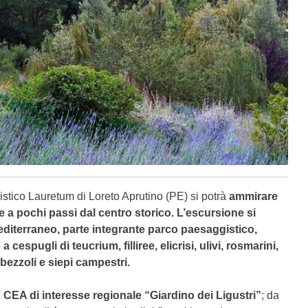
istico Lauretum di Loreto Aprutino (PE) si potrà
ammirare
de a pochi passi dal centro storico.
L’escursione si
mediterraneo, parte integrante parco paesaggistico,
espugli di teucrium, filliree, elicrisi, ulivi, rosmarini,
orbezzoli e siepi campestri.
l
CEA di interesse regionale “Giardino dei Ligustri”
; da