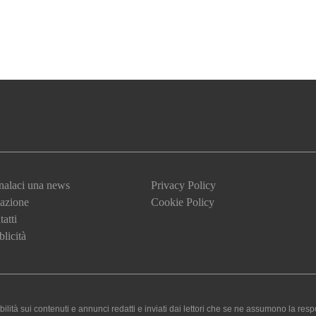
nalaci una news
Privacy Policy
azione
Cookie Policy
atti
licità
 sui contenuti e annunci redatti e inviati dai lettori che se ne assumono la responsa