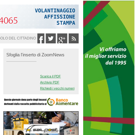
GOLO DEL CITTADINO
Sfoglia l'inserto di ZoomNews
Scarica il PDF
Archivio PDF
Richiedi i vecchi numeri