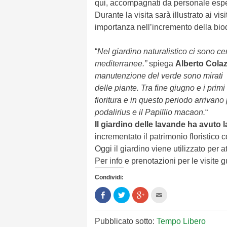
qui, accompagnati da personale esperto
Durante la visita sarà illustrato ai vis
importanza nell’incremento della biod
“
Nel giardino naturalistico ci sono ce
mediterranee.”
spiega
Alberto Colaz
manutenzione del verde sono mirati 
delle piante. Tra fine giugno e i prim
fioritura e in questo periodo arrivano p
podalirius e il Papillio
macaon.
“
Il giardino delle lavande ha avuto 
incrementato il patrimonio floristico 
Oggi il giardino viene utilizzato per at
Per info e prenotazioni per le visite 
Condividi:
Condividi
Clicca
Clicca
Clicca
su
per
per
per
Facebook
condividere
condividere
inviare
(Si
su
su
l'articolo
apre
Twitter
Google+
via
Pubblicato sotto:
Tempo Libero
in
(Si
(Si
mail