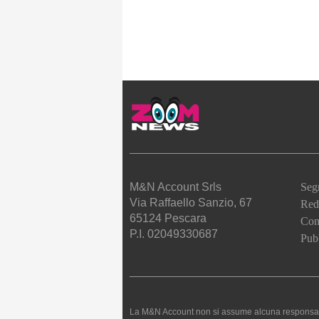
M&N Account Srls
Seg
Via Raffaello Sanzio, 67
Red
65124 Pescara
Cont
P.I. 02049330687
Pubb
La M&N Account non si assume alcuna responsabilità