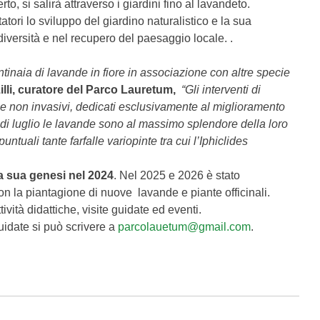
, si salirà attraverso i giardini fino al lavandeto.
itatori lo sviluppo del giardino naturalistico e la sua
iversità e nel recupero del paesaggio locale. .
ntinaia di lavande in fiore in associazione con altre specie
illi, curatore del Parco Lauretum,
“Gli interventi di
e non invasivi, dedicati esclusivamente al miglioramento
i di luglio le lavande sono al massimo splendore della loro
untuali tante farfalle variopinte tra cui l’Iphiclides
la sua genesi
nel 2024
. Nel 2025 e 2026 è stato
con la piantagione di nuove lavande e piante officinali.
tività didattiche, visite guidate ed eventi.
guidate si può scrivere a
parcolau
etum@gmail.com
.