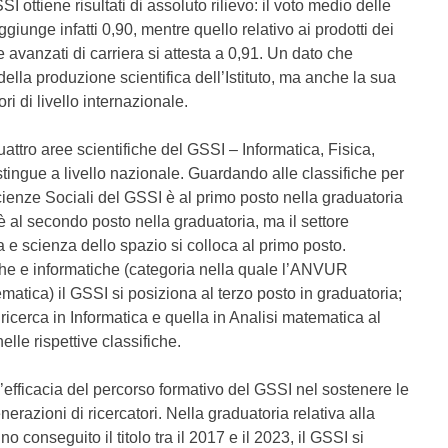
I ottiene risultati di assoluto rilievo: il voto medio delle
aggiunge infatti 0,90, mentre quello relativo ai prodotti dei
 avanzati di carriera si attesta a 0,91. Un dato che
della produzione scientifica dell’Istituto, ma anche la sua
ori di livello internazionale.
uattro aree scientifiche del GSSI – Informatica, Fisica,
tingue a livello nazionale. Guardando alle classifiche per
i Scienze Sociali del GSSI è al primo posto nella graduatoria
è al secondo posto nella graduatoria, ma il settore
a e scienza dello spazio si colloca al primo posto.
he e informatiche (categoria nella quale l’ANVUR
matica) il GSSI si posiziona al terzo posto in graduatoria;
 ricerca in Informatica e quella in Analisi matematica al
le rispettive classifiche.
’efficacia del percorso formativo del GSSI nel sostenere le
razioni di ricercatori. Nella graduatoria relativa alla
 conseguito il titolo tra il 2017 e il 2023, il GSSI si