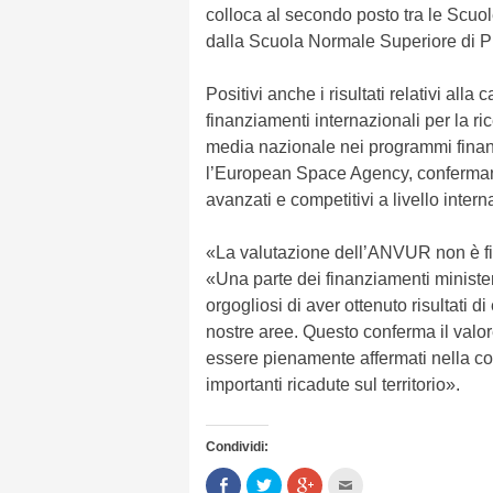
colloca al secondo posto tra le Scuol
dalla Scuola Normale Superiore di P
Positivi anche i risultati relativi alla
finanziamenti internazionali per la ric
media nazionale nei programmi finan
l’European Space Agency, confermando
avanzati e competitivi a livello intern
«La valutazione dell’ANVUR non è fin
«Una parte dei finanziamenti ministeri
orgogliosi di aver ottenuto risultati di
nostre aree. Questo conferma il valore 
essere pienamente affermati nella com
importanti ricadute sul territorio».
Condividi:
Condividi
Clicca
Clicca
Clicca