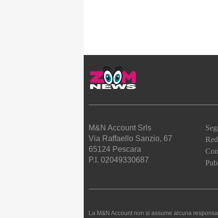
M&N Account Srls
Seg
Via Raffaello Sanzio, 67
Red
65124 Pescara
Cont
P.I. 02049330687
Pubb
La M&N Account non si assume alcuna responsabilità