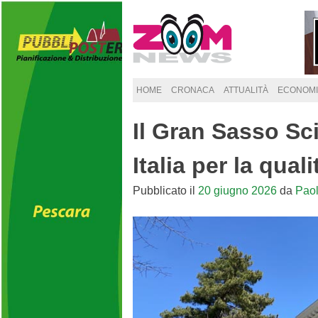
Skip
to
content
HOME
CRONACA
ATTUALITÀ
ECONOMI
Il Gran Sasso Sci
Italia per la quali
Pubblicato il
20 giugno 2026
da
Pao