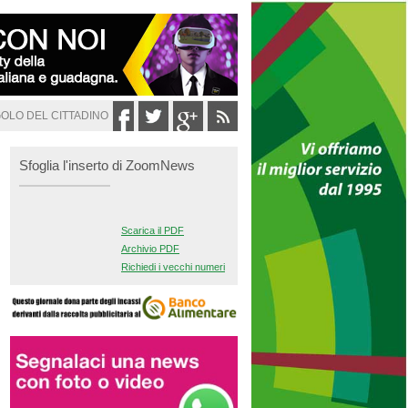
GOLO DEL CITTADINO
Sfoglia l'inserto di ZoomNews
Scarica il PDF
Archivio PDF
Richiedi i vecchi numeri