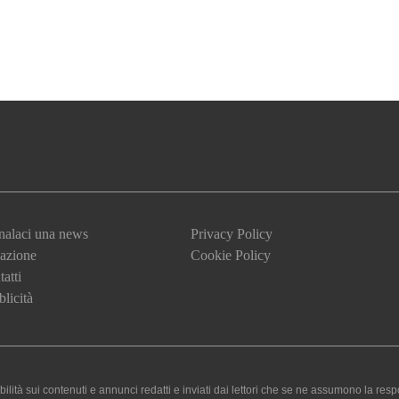
nalaci una news
Privacy Policy
azione
Cookie Policy
atti
licità
 sui contenuti e annunci redatti e inviati dai lettori che se ne assumono la responsa