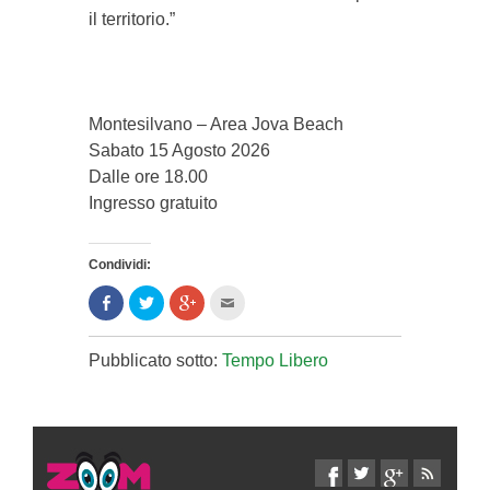
il territorio.”
Montesilvano – Area Jova Beach
Sabato 15 Agosto 2026
Dalle ore 18.00
Ingresso gratuito
Condividi:
Condividi
Clicca
Clicca
Clicca
su
per
per
per
Facebook
condividere
condividere
inviare
(Si
su
su
l'articolo
apre
Twitter
Google+
via
Pubblicato sotto:
Tempo Libero
in
(Si
(Si
mail
una
apre
apre
ad
nuova
in
in
un
finestra)
una
una
amico
nuova
nuova
(Si
finestra)
finestra)
apre
in
una
nuova
finestra)