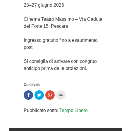
23–27 giugno 2026
Cinema Teatro Massimo
– Via Caduta
del Forte 15, Pescara
Ingresso gratuito fino a esaurimento
posti
Si consiglia di arrivare con congruo
anticipo prima delle proiezioni.
Condividi:
Condividi
Clicca
Clicca
Clicca
su
per
per
per
Facebook
condividere
condividere
inviare
(Si
su
su
l'articolo
apre
Twitter
Google+
via
Pubblicato sotto:
Tempo Libero
in
(Si
(Si
mail
una
apre
apre
ad
nuova
in
in
un
finestra)
una
una
amico
nuova
nuova
(Si
finestra)
finestra)
apre