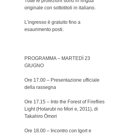
Tutte le proiezioni sono in
lingua
originale con sottotitoli in italiano
.
L’
ingresso è gratuito fino a
esaurimento posti
.
PROGRAMMA – MARTEDÌ 23
GIUGNO
Ore 17.00
– Presentazione ufficiale
della rassegna
Ore 17.15
–
Into the Forest of Fireflies
Light
(
Hotarubi no Mori e
, 2011), di
Takahiro Ōmori
Ore 18.00
– Incontro con
Igort
e