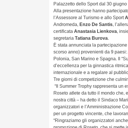
Palazzetto dello Sport dal 30 giugno 
Alla presentazione hanno partecipato
l’Assessore al Turismo e allo Sport
A
Andromeda,
Enzo De Santis
, l’alle
certificata
Anastasia Lienkova
, ins
segretaria
Tatiana Burova
.
È stata annunciata la partecipazione 
scorso anno) provenienti da 9 paesi: 
Polonia, San Marino e Spagna. Il “
d’eccellenza per la ginnastica ritmica,
internazionale e a regalare al pubbl
Tre giorni di competizione che culmin
“Il Summer Trophy rappresenta un ese
Roseto atlete da tutto il mondo che,
nostra città – ha detto il Sindaco Mar
organizzatori e l’Amministrazione C
per un progetto vincente, che lavoran
“Ringraziamo gli organizzatori anche
promozione di Roseto, che si mette in