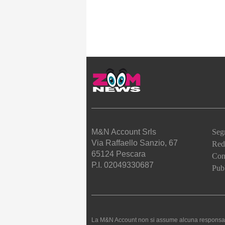
M&N Account Srls
Seg
Via Raffaello Sanzio, 67
Red
65124 Pescara
Cont
P.I. 02049330687
Pubb
La M&N Account non si assume alcuna responsabilità