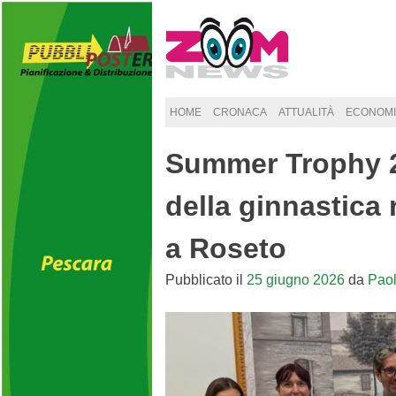
Skip
to
content
HOME
CRONACA
ATTUALITÀ
ECONOMI
Summer Trophy 20
della ginnastica 
a Roseto
Pubblicato il
25 giugno 2026
da
Pao