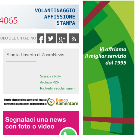
GOLO DEL CITTADINO
Sfoglia l'inserto di ZoomNews
Scarica il PDF
Archivio PDF
Richiedi i vecchi numeri