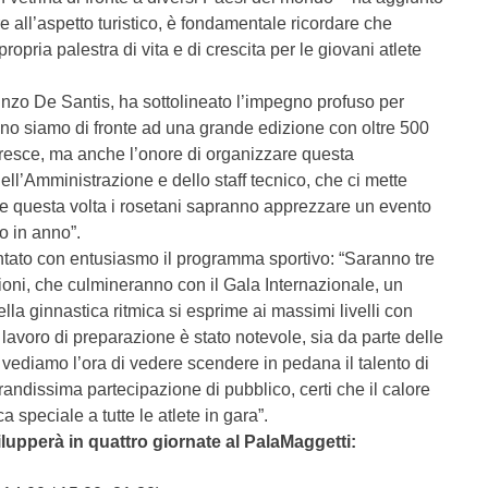
e all’aspetto turistico, è fondamentale ricordare che
opria palestra di vita e di crescita per le giovani atlete
nzo De Santis, ha sottolineato l’impegno profuso per
no siamo di fronte ad una grande edizione con oltre 500
 cresce, ma anche l’onore di organizzare questa
ll’Amministrazione e dello staff tecnico, che ci mette
e questa volta i rosetani sapranno apprezzare un evento
o in anno”.
ntato con entusiasmo il programma sportivo: “Saranno tre
zioni, che culmineranno con il Gala Internazionale, un
la ginnastica ritmica si esprime ai massimi livelli con
l lavoro di preparazione è stato notevole, sia da parte delle
n vediamo l’ora di vedere scendere in pedana il talento di
ndissima partecipazione di pubblico, certi che il calore
a speciale a tutte le atlete in gara”.
lupperà in quattro giornate al PalaMaggetti: