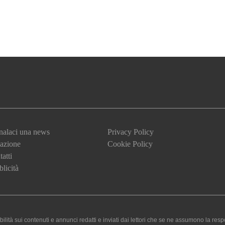
nalaci una news
Privacy Policy
azione
Cookie Policy
atti
licità
 sui contenuti e annunci redatti e inviati dai lettori che se ne assumono la responsa