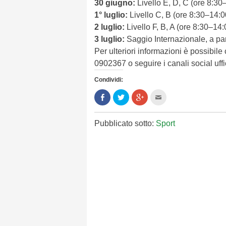
30 giugno:
Livello E, D, C (ore 8:30
1° luglio:
Livello C, B (ore 8:30–14:0
2 luglio:
Livello F, B, A (ore 8:30–14
3 luglio:
Saggio Internazionale, a par
Per ulteriori informazioni è possibi
0902367 o seguire i canali social uffic
Condividi:
Condividi
Clicca
Clicca
Clicca
su
per
per
per
Facebook
condividere
condividere
inviare
(Si
su
su
l'articolo
apre
Twitter
Google+
via
Pubblicato sotto:
Sport
in
(Si
(Si
mail
una
apre
apre
ad
nuova
in
in
un
finestra)
una
una
amico
nuova
nuova
(Si
finestra)
finestra)
apre
in
una
nuova
finestra)