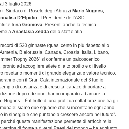
al 3 luglio 2026.
 il Sindaco di Roseto degli Abruzzi
Mario Nugnes
,
nnalisa D’Elpidio
, il Presidente dell’ASD
natrice
Irina Gromova
. Presenti anche la tecnica
ieme a
Anastasia Zedda
dello staff e alla
record di 520 ginnaste (quasi cento in più rispetto allo
Armenia, Bielorussia, Canada, Croazia, Italia, Libano,
Summer Trophy 2026” si conferma un palcoscenico
 pronto ad accogliere atlete di alto profilo e di livello
ico rosetano momenti di grande eleganza e valore tecnico.
eranno con il Gran Gala internazionale del 3 luglio.
mpio di costanza e di crescita, capace di portare a
 edizione dopo edizione, hanno imparato ad amare la
io Nugnes – È il frutto di una proficua collaborazione tra gli
omunale: siamo due squadre che si incontrano ogni anno
o in sinergia e che puntano a crescere ancora nel futuro”.
 perché questa manifestazione permette di arricchire la
 vetrina di fronte a diversi Paesi del mondo – ha aggiunto