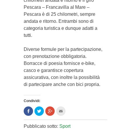
chilometri andata e ritorno e il giro
Pescara – Francavilla al Mare –
Pescara è di 25 chilometri, sempre
andata e ritorno. Entrambi sono di
categoria turistica e dunque adatti a
tutti.
Diverse formule per la partecipazione,
con prenotazione obbligatoria.
Borracce di poesia fornisce e-bike,
casco e garantisce copertura
assicurativa, con inoltre la possibilità
di partecipare anche con bici propria.
Condividi:
Condividi
Clicca
Clicca
Clicca
su
per
per
per
Facebook
condividere
condividere
inviare
(Si
su
su
l'articolo
apre
Twitter
Google+
via
Pubblicato sotto:
Sport
in
(Si
(Si
mail