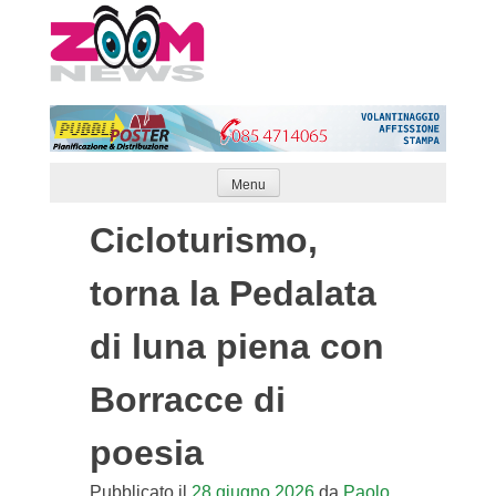
Skip
to
content
Menu
Cicloturismo,
torna la Pedalata
di luna piena con
Borracce di
poesia
Pubblicato il
28 giugno 2026
da
Paolo