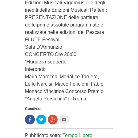
Edizioni Musicali Vigormusic, e degli
inediti delle Edizioni Musicali Raiteri ;
PRESENTAZIONE delle partiture
delle prime assolute programmate e
realizzate nelle edizioni del Pescara
FLUTE Festival.
Sala D’Annunzio
CONCERTO Ore 20:00
“Hugues riscoperto”
Interpreti:
Maria Marocco, Marialice Torriero,
Lello Narcisi, Marco Felicioni, Fabio
Monaco Vincitrice Concorso Premio
“Angelo Persichilli” di Roma
Condividi:
Condividi
Clicca
Clicca
Clicca
su
per
per
per
Facebook
condividere
condividere
inviare
(Si
su
su
l'articolo
apre
Twitter
Google+
via
Pubblicato sotto:
Tempo Libero
in
(Si
(Si
mail