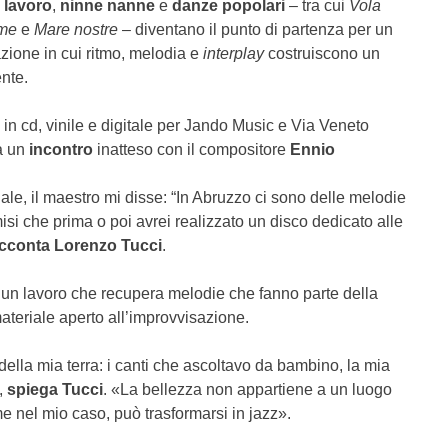
i lavoro
,
ninne nanne
e
danze popolari
– tra cui
Vola
me
e
Mare nostre
– diventano il punto di partenza per un
zione in cui ritmo, melodia e
interplay
costruiscono un
nte.
 in cd, vinile e digitale per Jando Music e Via Veneto
a un
incontro
inatteso con il compositore
Ennio
le, il maestro mi disse: “In Abruzzo ci sono delle melodie
si che prima o poi avrei realizzato un disco dedicato alle
cconta Lorenzo Tucci
.
un lavoro che recupera melodie che fanno parte della
materiale aperto all’improvvisazione.
della mia terra: i canti che ascoltavo da bambino, la mia
»,
spiega Tucci
. «La bellezza non appartiene a un luogo
e nel mio caso, può trasformarsi in jazz».