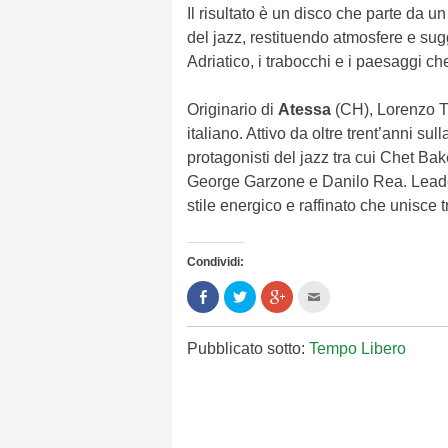
Il risultato è un disco che parte da 
del jazz, restituendo atmosfere e sug
Adriatico, i trabocchi e i paesaggi ch
Originario di
Atessa
(CH), Lorenzo T
italiano. Attivo da oltre trent’anni s
protagonisti del jazz tra cui Chet B
George Garzone e Danilo Rea. Leader 
stile energico e raffinato che unisce 
Condividi:
Condividi
Clicca
Clicca
Clicca
su
per
per
per
Facebook
condividere
condividere
inviare
(Si
su
su
l'articolo
apre
Twitter
Google+
via
Pubblicato sotto:
Tempo Libero
in
(Si
(Si
mail
una
apre
apre
ad
nuova
in
in
un
finestra)
una
una
amico
nuova
nuova
(Si
finestra)
finestra)
apre
in
una