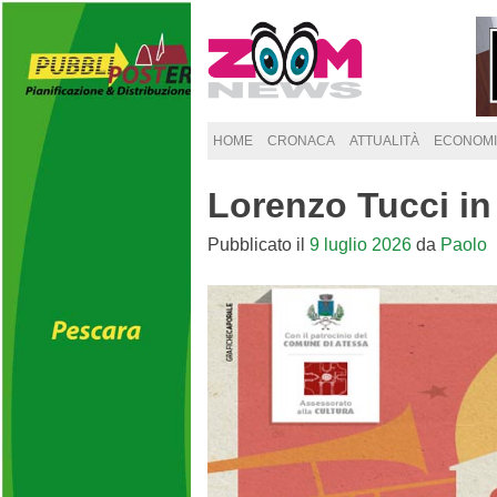
Skip
to
content
HOME
CRONACA
ATTUALITÀ
ECONOMI
Lorenzo Tucci in
Pubblicato il
9 luglio 2026
da
Paolo