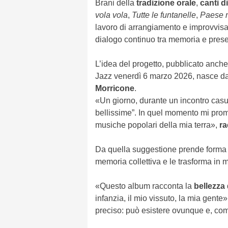
Brani della
tradizione orale
,
canti d
vola vola
,
Tutte le funtanelle
,
Paese 
lavoro di arrangiamento e improvvisa
dialogo continuo tra memoria e prese
L’idea del progetto, pubblicato anche
Jazz venerdì 6 marzo 2026, nasce d
Morricone
.
«Un giorno, durante un incontro casua
bellissime”. In quel momento mi promi
musiche popolari della mia terra»,
ra
Da quella suggestione prende forma 
memoria collettiva e le trasforma in 
«Questo album racconta la
bellezza
infanzia, il mio vissuto, la mia gente
preciso: può esistere ovunque e, com