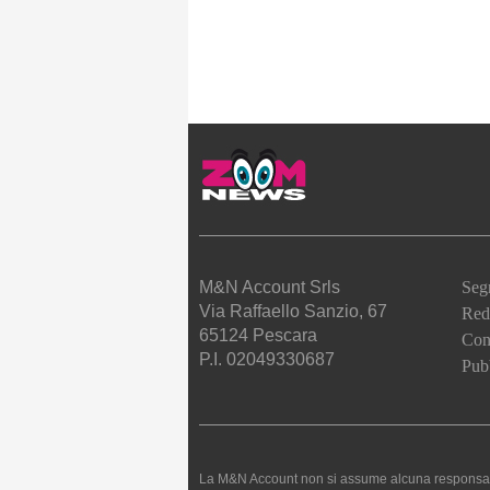
M&N Account Srls
Seg
Via Raffaello Sanzio, 67
Red
65124 Pescara
Cont
P.I. 02049330687
Pubb
La M&N Account non si assume alcuna responsabilità