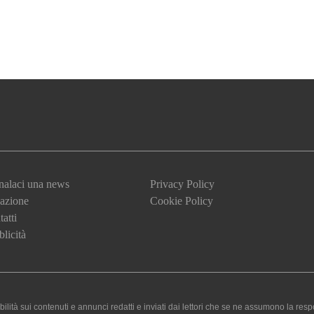
nalaci una news
Privacy Policy
azione
Cookie Policy
atti
licità
 sui contenuti e annunci redatti e inviati dai lettori che se ne assumono la responsa