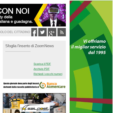
GOLO DEL CITTADINO
Sfoglia l'inserto di ZoomNews
Scarica il PDF
Archivio PDF
Richiedi i vecchi numeri