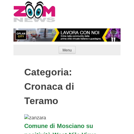
Skip
to
content
Menu
Categoria:
Cronaca di
Teramo
Articoli
Naviga
Comune di Mosciano su
meno
recenti