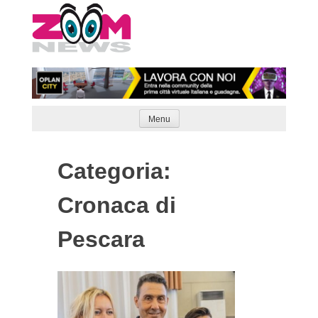
Skip
to
content
Menu
Categoria:
Cronaca di
Pescara
Articoli
Naviga
meno
recenti