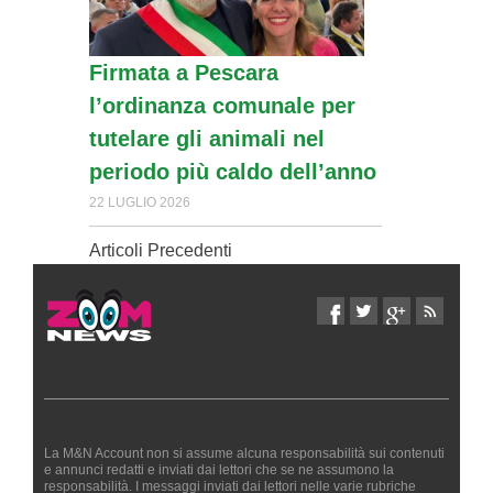
Firmata a Pescara
l’ordinanza comunale per
tutelare gli animali nel
periodo più caldo dell’anno
22 LUGLIO 2026
Articoli Precedenti
La M&N Account non si assume alcuna responsabilità sui contenuti
e annunci redatti e inviati dai lettori che se ne assumono la
responsabilità. I messaggi inviati dai lettori nelle varie rubriche