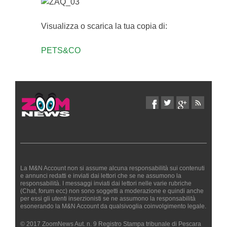
Visualizza o scarica la tua copia di:
PETS&CO
La M&N Account non si assume alcuna responsabilità sui contenuti
e annunci redatti e inviati dai lettori che se ne assumono la
responsabilità. I messaggi inviati dai lettori nelle varie rubriche
(Chat, forum ecc) non sono soggetti a moderazione e quindi anche
per essi gli utenti inserzionisti se ne assumono la responsabilità
esonerando la M&N Account da qualsivoglia coinvolgimento legale.
© 2017 ZoomNews Aut. n. 9 Registro Stampa tribunale di Pescara