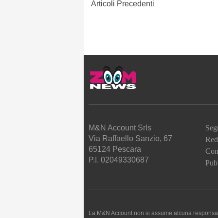
Articoli Precedenti
M&N Account Srls
Seg
Via Raffaello Sanzio, 67
Red
65124 Pescara
Cont
P.I. 02049330687
Pubb
La M&N Account non si assume alcuna responsabilità