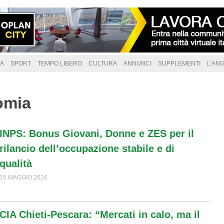
A
SPORT
TEMPO LIBERO
CULTURA
ANNUNCI
SUPPLEMENTI
L’AN
omia
INPS: Bonus Giovani, Donne e ZES per il
A
rilancio dell’occupazione stabile e di
r
qualità
15 MAGGIO 2026
CIA Chieti-Pescara: “Mercati in calo, ma il