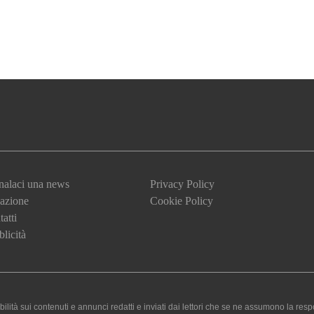
nalaci una news
Privacy Policy
azione
Cookie Policy
atti
licità
 sui contenuti e annunci redatti e inviati dai lettori che se ne assumono la responsa