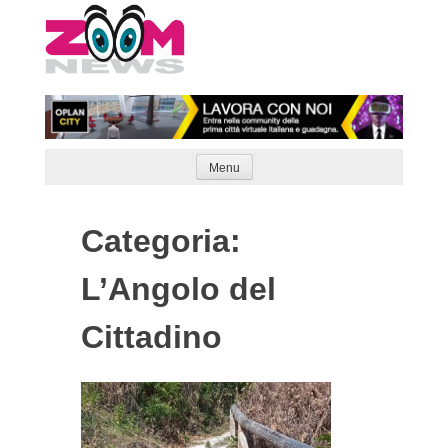
Skip
to
content
Menu
Categoria:
L’Angolo del
Cittadino
Articoli
Naviga
meno
recenti