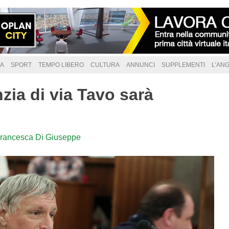
A
SPORT
TEMPO LIBERO
CULTURA
ANNUNCI
SUPPLEMENTI
L’AN
nzia di via Tavo sarà
rancesca Di Giuseppe