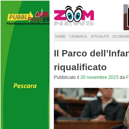
Skip
to
content
HOME
CRONACA
ATTUALITÀ
ECONOMI
Il Parco dell’Infa
riqualificato
Pubblicato il
20 novembre 2015
da
F