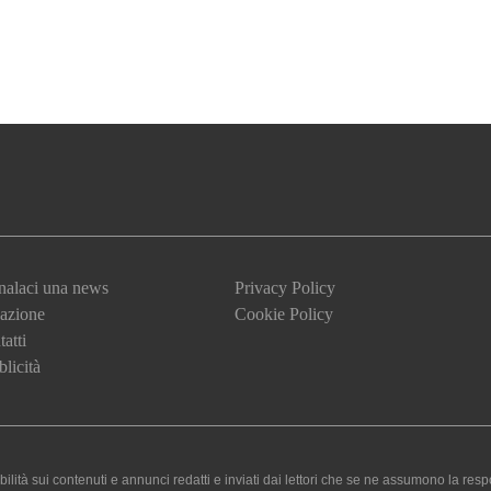
nalaci una news
Privacy Policy
azione
Cookie Policy
atti
licità
 sui contenuti e annunci redatti e inviati dai lettori che se ne assumono la responsa