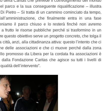
to della Caritas che prevede il coinvolgimento del mondo
el parco e la sua conseguente riqualificazione – illustra
Di Pietro
– Si tratta di un cammino cominciato da tempo,
all’amministrazione, che finalmente entra in una fase
Teniamo il parco chiuso e lo resterà finché non avremo
 a frutto le risorse pubbliche perché si trasformino in un
 questo obiettivo serve un progetto concreto, che tolga il
 città, anzi, alla cittadinanza attiva: questo l’intento che ci
ne delle associazioni e che ci muove perché dalla zona
llo promosso da Libera per la cordata fra associazioni è
 dalla Fondazione Caritas che agisce su tutti i livelli di
ualità dell’intervento”.