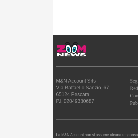
M&N Account Srls
Seg
Via Raffaello Sanzio, 67
Red
65124 Pescara
Cont
P.I. 02049330687
Pubb
La M&N Account non si assume alcuna responsabilità