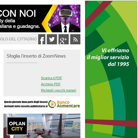
GOLO DEL CITTADINO
Sfoglia l'inserto di ZoomNews
Scarica il PDF
Archivio PDF
Richiedi i vecchi numeri