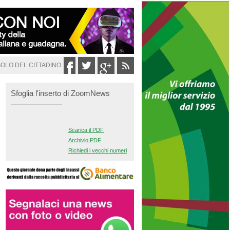
GOLO DEL CITTADINO
Sfoglia l'inserto di ZoomNews
Scarica il PDF
Archivio PDF
Richiedi i vecchi numeri