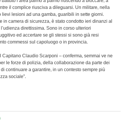
o battuto l’area palmo a palmo riuscendo a bloccare, a
entre il complice riusciva a dileguarsi. Un militare, nella
 lievi lesioni ad una gamba, guaribili in sette giorni.
e in camera di sicurezza, è stato condotto ieri dinanzi al
l’udienza direttissima. Sono in corso ulteriori
fuggitivo ed accertare se gli stessi si sono già resi
amento commessi sul capoluogo o in provincia.
to il Capitano Claudio Scarponi – conferma, semmai ve ne
er le forze di polizia, della collaborazione da parte dei
e di continuare a garantire, in un contesto sempre più
ezza sociale”.
a