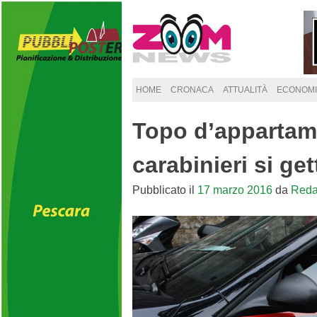
Skip
to
content
HOME
CRONACA
ATTUALITÀ
ECONOMI
Topo d’appartam
carabinieri si ge
Pubblicato il
17 marzo 2016
da
Reda