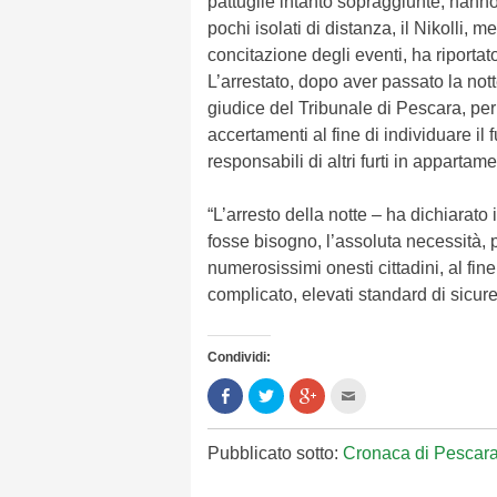
pattuglie intanto sopraggiunte, hann
pochi isolati di distanza, il Nikolli, m
concitazione degli eventi, ha riportato
L’arrestato, dopo aver passato la nott
giudice del Tribunale di Pescara, per 
accertamenti al fine di individuare il 
responsabili di altri furti in appart
“L’arresto della notte – ha dichiara
fosse bisogno, l’assoluta necessità, p
numerosissimi onesti cittadini, al fin
complicato, elevati standard di sicur
Condividi:
Condividi
Clicca
Clicca
Clicca
su
per
per
per
Facebook
condividere
condividere
inviare
(Si
su
su
l'articolo
apre
Twitter
Google+
via
Pubblicato sotto:
Cronaca di Pescar
in
(Si
(Si
mail
una
apre
apre
ad
nuova
in
in
un