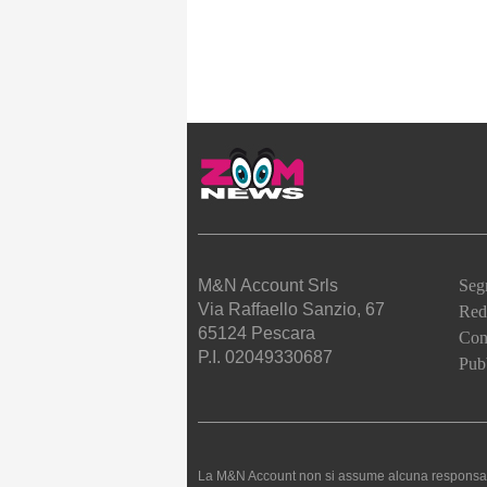
M&N Account Srls
Seg
Via Raffaello Sanzio, 67
Red
65124 Pescara
Cont
P.I. 02049330687
Pubb
La M&N Account non si assume alcuna responsabilità