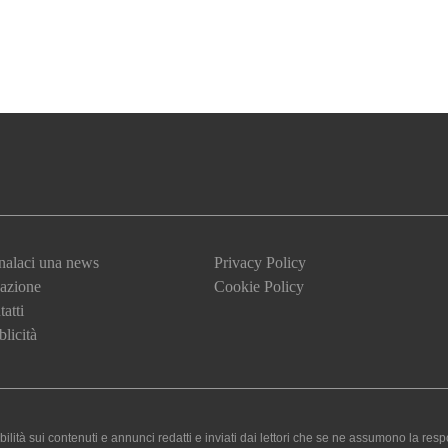
nalaci una news
Privacy Policy
azione
Cookie Policy
atti
licità
 sui contenuti e annunci redatti e inviati dai lettori che se ne assumono la responsa