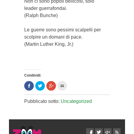
Non ci sono popoli bellicosi, solo
leader guerrafondai.
(Ralph Bunche)
Le guerre sono pessimi scalpelli per
scolpire un domani di pace.
(Martin Luther King, Jr.)
Condividi:
Condividi
Clicca
Clicca
Clicca
su
per
per
per
Facebook
condividere
condividere
inviare
(Si
su
su
l'articolo
apre
Twitter
Google+
via
Pubblicato sotto:
Uncategorized
in
(Si
(Si
mail
una
apre
apre
ad
nuova
in
in
un
finestra)
una
una
amico
nuova
nuova
(Si
finestra)
finestra)
apre
in
una
nuova