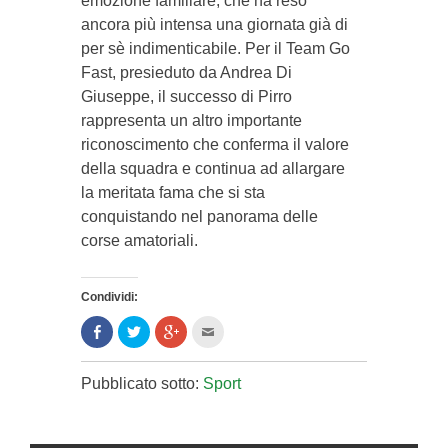
emozione familiare, che ha reso
ancora più intensa una giornata già di
per sè indimenticabile. Per il Team Go
Fast, presieduto da Andrea Di
Giuseppe, il successo di Pirro
rappresenta un altro importante
riconoscimento che conferma il valore
della squadra e continua ad allargare
la meritata fama che si sta
conquistando nel panorama delle
corse amatoriali.
Condividi:
Condividi
Clicca
Clicca
Clicca
su
per
per
per
Facebook
condividere
condividere
inviare
(Si
su
su
l'articolo
apre
Twitter
Google+
via
Pubblicato sotto:
Sport
in
(Si
(Si
mail
una
apre
apre
ad
nuova
in
in
un
finestra)
una
una
amico
nuova
nuova
(Si