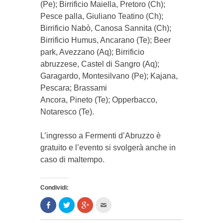
(Pe); Birrificio Maiella, Pretoro (Ch);
Pesce palla, Giuliano Teatino (Ch);
Birrificio Nabò, Canosa Sannita (Ch);
Birrificio Humus, Ancarano (Te); Beer
park, Avezzano (Aq); Birrificio
abruzzese, Castel di Sangro (Aq);
Garagardo, Montesilvano (Pe); Kajana,
Pescara; Brassami
Ancora, Pineto (Te); Opperbacco,
Notaresco (Te).
L’ingresso a Fermenti d’Abruzzo è
gratuito e l’evento si svolgerà anche in
caso di maltempo.
Condividi:
Condividi
Clicca
Clicca
Clicca
su
per
per
per
Facebook
condividere
condividere
inviare
(Si
su
su
l'articolo