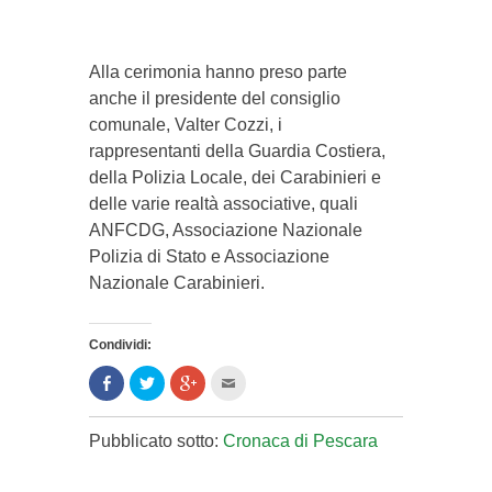
Alla cerimonia hanno preso parte
anche il presidente del consiglio
comunale, Valter Cozzi, i
rappresentanti della Guardia Costiera,
della Polizia Locale, dei Carabinieri e
delle varie realtà associative, quali
ANFCDG, Associazione Nazionale
Polizia di Stato e Associazione
Nazionale Carabinieri.
Condividi:
Condividi
Clicca
Clicca
Clicca
su
per
per
per
Facebook
condividere
condividere
inviare
(Si
su
su
l'articolo
apre
Twitter
Google+
via
Pubblicato sotto:
Cronaca di Pescara
in
(Si
(Si
mail
una
apre
apre
ad
nuova
in
in
un
finestra)
una
una
amico