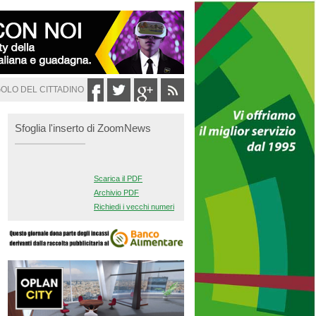
GOLO DEL CITTADINO
Sfoglia l'inserto di ZoomNews
Scarica il PDF
Archivio PDF
Richiedi i vecchi numeri