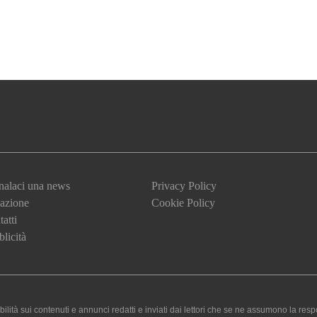
nalaci una news
Privacy Policy
azione
Cookie Policy
atti
licità
 sui contenuti e annunci redatti e inviati dai lettori che se ne assumono la responsa