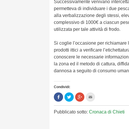
Successivamente venivano intercettat
permetteva di individuare i due pescat
alla verbalizzazione degli stessi, e
complessivo di 1000€ a ciascun pescat
utilizzata per tale attività di frodo.
Si coglie l’occasione per richiamare 
prodotti ittici a verificare l’etichetta
conoscere le necessarie informazioni s
la zona ed il metodo di cattura, diff
dannosa a seguito di consumo uman
Condividi:
Condividi
Clicca
Clicca
Clicca
su
per
per
per
Facebook
condividere
condividere
inviare
(Si
su
su
l'articolo
apre
Twitter
Google+
via
Pubblicato sotto:
Cronaca di Chieti
in
(Si
(Si
mail
una
apre
apre
ad
nuova
in
in
un
finestra)
una
una
amico
nuova
nuova
(Si