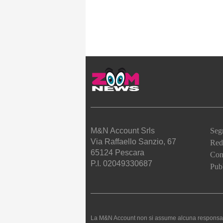
M&N Account Srls
Seg
Via Raffaello Sanzio, 67
Red
65124 Pescara
Cont
P.I. 02049330687
Pubb
La M&N Account non si assume alcuna responsabilità