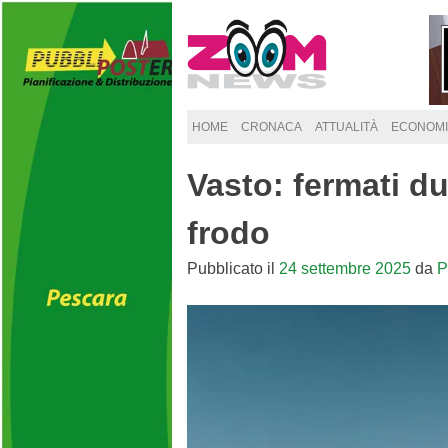
Skip
to
content
HOME
CRONACA
ATTUALITÀ
ECONOMI
Vasto: fermati d
frodo
Pubblicato il
24 settembre 2025
da
P