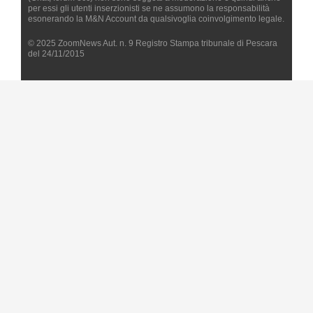
per essi gli utenti inserzionisti se ne assumono la responsabilità
esonerando la M&N Account da qualsivoglia coinvolgimento legale.
© 2025 ZoomNews Aut. n. 9 Registro Stampa tribunale di Pescara
del 24/11/2015