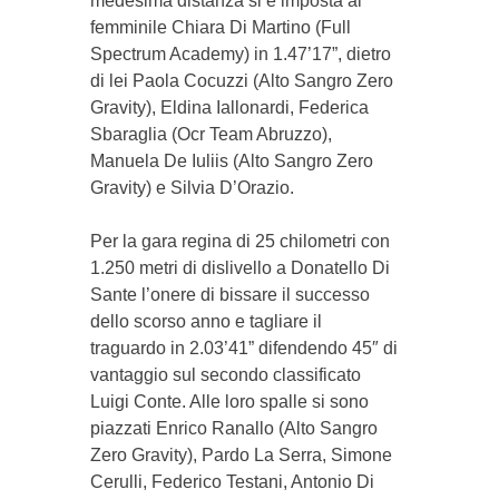
medesima distanza si è imposta al
femminile Chiara Di Martino (Full
Spectrum Academy) in 1.47’17”, dietro
di lei Paola Cocuzzi (Alto Sangro Zero
Gravity), Eldina Iallonardi, Federica
Sbaraglia (Ocr Team Abruzzo),
Manuela De Iuliis (Alto Sangro Zero
Gravity) e Silvia D’Orazio.
Per la gara regina di 25 chilometri con
1.250 metri di dislivello a Donatello Di
Sante l’onere di bissare il successo
dello scorso anno e tagliare il
traguardo in 2.03’41” difendendo 45″ di
vantaggio sul secondo classificato
Luigi Conte. Alle loro spalle si sono
piazzati Enrico Ranallo (Alto Sangro
Zero Gravity), Pardo La Serra, Simone
Cerulli, Federico Testani, Antonio Di