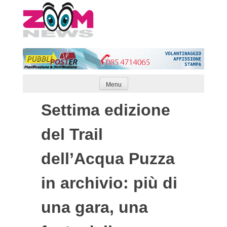
Skip
to
content
Menu
Settima edizione
del Trail
dell’Acqua Puzza
in archivio: più di
una gara, una