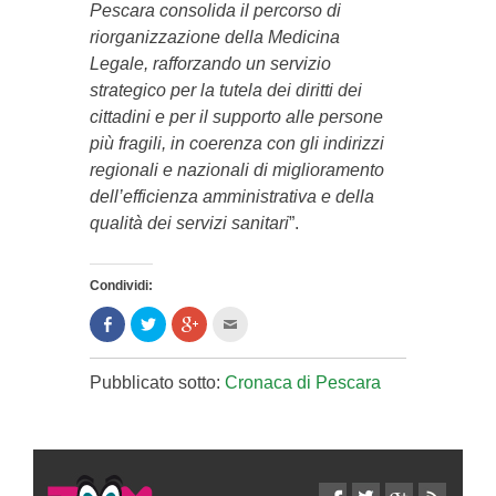
Pescara consolida il percorso di
riorganizzazione della Medicina
Legale, rafforzando un servizio
strategico per la tutela dei diritti dei
cittadini e per il supporto alle persone
più fragili, in coerenza con gli indirizzi
regionali e nazionali di miglioramento
dell’efficienza amministrativa e della
qualità dei servizi sanitari
”.
Condividi:
Condividi
Clicca
Clicca
Clicca
su
per
per
per
Facebook
condividere
condividere
inviare
(Si
su
su
l'articolo
apre
Twitter
Google+
via
Pubblicato sotto:
Cronaca di Pescara
in
(Si
(Si
mail
una
apre
apre
ad
nuova
in
in
un
finestra)
una
una
amico
nuova
nuova
(Si
finestra)
finestra)
apre
in
una
nuova