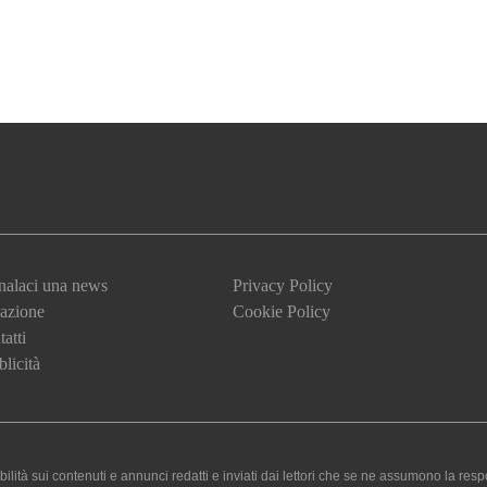
nalaci una news
Privacy Policy
azione
Cookie Policy
atti
licità
 sui contenuti e annunci redatti e inviati dai lettori che se ne assumono la responsa