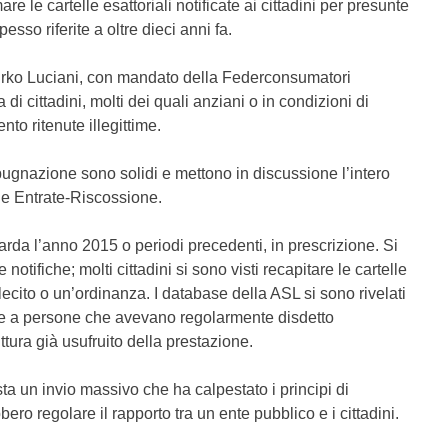
mare le cartelle esattoriali notificate ai cittadini per presunte
sso riferite a oltre dieci anni fa.
Mirko Luciani, con mandato della Federconsumatori
di cittadini, molti dei quali anziani o in condizioni di
ento ritenute illegittime.
mpugnazione sono solidi e mettono in discussione l’intero
le Entrate-Riscossione.
guarda l’anno 2015 o periodi precedenti, in prescrizione. Si
notifiche; molti cittadini si sono visti recapitare le cartelle
ecito o un’ordinanza. I database della ASL si sono rivelati
viate a persone che avevano regolarmente disdetto
ura già usufruito della prestazione.
 un invio massivo che ha calpestato i principi di
ro regolare il rapporto tra un ente pubblico e i cittadini.