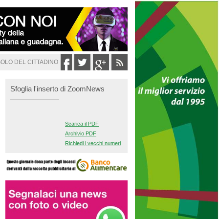
GOLO DEL CITTADINO
Sfoglia l'inserto di ZoomNews
Scarica il PDF
Archivio PDF
Richiedi i vecchi numeri