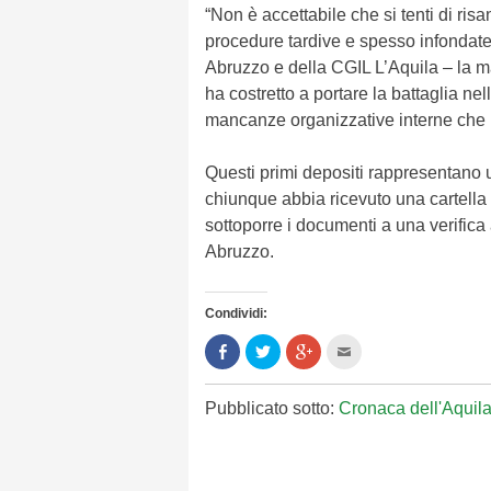
“Non è accettabile che si tenti di risan
procedure tardive e spesso infondate
Abruzzo e della CGIL L’Aquila – la 
ha costretto a portare la battaglia nell
mancanze organizzative interne che 
Questi primi depositi rappresentano un
chiunque abbia ricevuto una cartella
sottoporre i documenti a una verifica
Abruzzo.
Condividi:
Condividi
Clicca
Clicca
Clicca
su
per
per
per
Facebook
condividere
condividere
inviare
(Si
su
su
l'articolo
apre
Twitter
Google+
via
Pubblicato sotto:
Cronaca dell'Aquil
in
(Si
(Si
mail
una
apre
apre
ad
nuova
in
in
un
finestra)
una
una
amico
nuova
nuova
(Si
finestra)
finestra)
apre