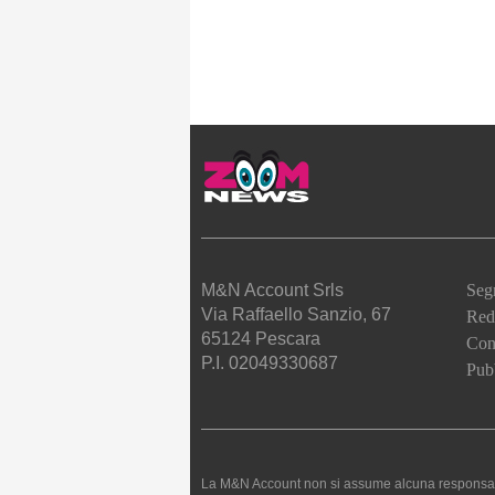
M&N Account Srls
Seg
Via Raffaello Sanzio, 67
Red
65124 Pescara
Cont
P.I. 02049330687
Pubb
La M&N Account non si assume alcuna responsabilità