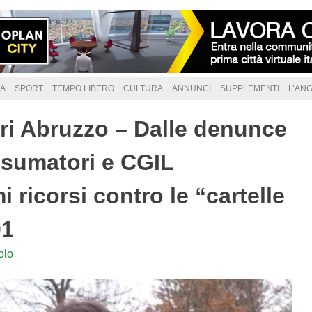
A
SPORT
TEMPO LIBERO
CULTURA
ANNUNCI
SUPPLEMENTI
L’AN
i Abruzzo – Dalle denunce
onsumatori e CGIL
i ricorsi contro le “cartelle
01
olo