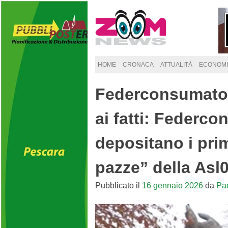
Skip
to
content
HOME
CRONACA
ATTUALITÀ
ECONOMI
Federconsumator
ai fatti: Federc
depositano i prim
pazze” della Asl
Pubblicato il
16 gennaio 2026
da
Pa