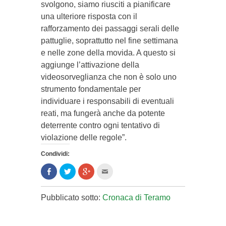
svolgono, siamo riusciti a pianificare
una ulteriore risposta con il
rafforzamento dei passaggi serali delle
pattuglie, soprattutto nel fine settimana
e nelle zone della movida. A questo si
aggiunge l’attivazione della
videosorveglianza che non è solo uno
strumento fondamentale per
individuare i responsabili di eventuali
reati, ma fungerà anche da potente
deterrente contro ogni tentativo di
violazione delle regole”.
Condividi:
Condividi
Clicca
Clicca
Clicca
su
per
per
per
Facebook
condividere
condividere
inviare
(Si
su
su
l'articolo
apre
Twitter
Google+
via
Pubblicato sotto:
Cronaca di Teramo
in
(Si
(Si
mail
una
apre
apre
ad
nuova
in
in
un
finestra)
una
una
amico
nuova
nuova
(Si