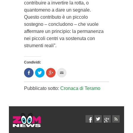
contribuire a invertire la rotta, o
quantomeno a dare un segnale.
Questo contributo è un piccolo
sostegno – concludono – che vuole
affermare un principio: la permanenza
nei piccoli centri va sostenuta con
strumenti reali”.
Condividi:
Condividi
Clicca
Clicca
Clicca
su
per
per
per
Facebook
condividere
condividere
inviare
(Si
su
su
l'articolo
apre
Twitter
Google+
via
Pubblicato sotto:
Cronaca di Teramo
in
(Si
(Si
mail
una
apre
apre
ad
nuova
in
in
un
finestra)
una
una
amico
nuova
nuova
(Si
finestra)
finestra)
apre
in
una
nuova
finestra)