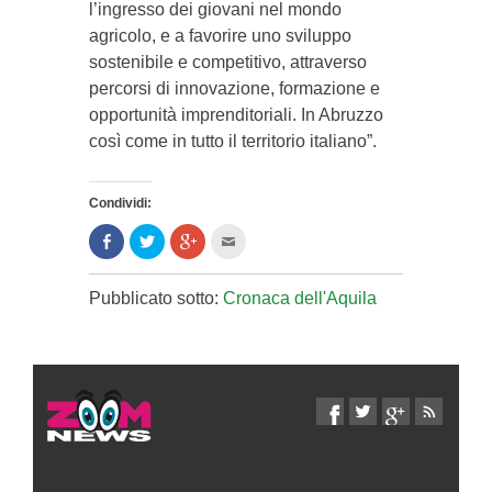
l’ingresso dei giovani nel mondo
agricolo, e a favorire uno sviluppo
sostenibile e competitivo, attraverso
percorsi di innovazione, formazione e
opportunità imprenditoriali. In Abruzzo
così come in tutto il territorio italiano”.
Condividi:
Condividi
Clicca
Clicca
Clicca
su
per
per
per
Facebook
condividere
condividere
inviare
(Si
su
su
l'articolo
apre
Twitter
Google+
via
Pubblicato sotto:
Cronaca dell'Aquila
in
(Si
(Si
mail
una
apre
apre
ad
nuova
in
in
un
finestra)
una
una
amico
nuova
nuova
(Si
finestra)
finestra)
apre
in
una
nuova
finestra)