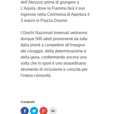
dell’Abruzzo prima di giungere a
L’Aquila, dove la Fiamma farà il suo
ingresso nella Cerimonia di Apertura il
3 marzo in Piazza Duomo.
I Giochi Nazionali Invernali vedranno
dunque 500 atleti provenienti da tutta
Italia pronti a competere all’insegna
del coraggio, della determinazione e
della gioia, confermando ancora una
volta che lo sport è uno straordinario
strumento di inclusione e crescita per
l’intera comunità.
Condividi:
Condividi
Clicca
Clicca
Clicca
su
per
per
per