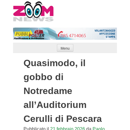
Skip
to
content
Menu
Quasimodo, il
gobbo di
Notredame
all’Auditorium
Cerulli di Pescara
Pubblicato il
21 febbraio 2026
da
Paolo