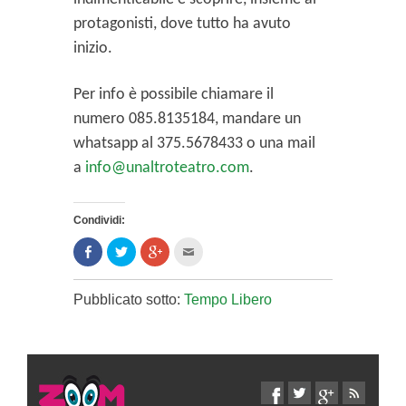
protagonisti, dove tutto ha avuto
inizio.
Per info è possibile chiamare il
numero 085.8135184, mandare un
whatsapp al 375.5678433 o una mail
a
info@unaltroteatro.com
.
Condividi:
Condividi
Clicca
Clicca
Clicca
su
per
per
per
Facebook
condividere
condividere
inviare
(Si
su
su
l'articolo
apre
Twitter
Google+
via
Pubblicato sotto:
Tempo Libero
in
(Si
(Si
mail
una
apre
apre
ad
nuova
in
in
un
finestra)
una
una
amico
nuova
nuova
(Si
finestra)
finestra)
apre
in
una
nuova
finestra)