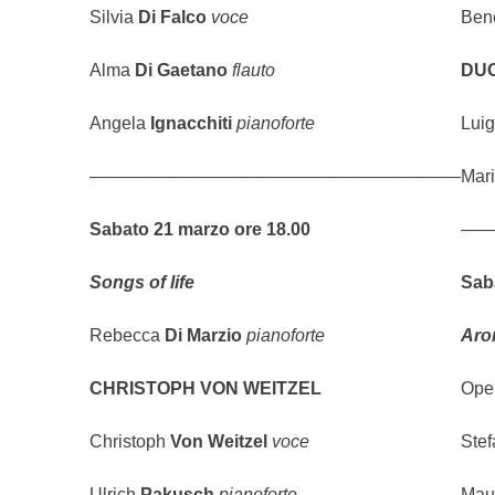
Silvia
Di Falco
voce
Ben
Alma
Di Gaetano
flauto
DUO
Angela
Ignacchiti
pianoforte
Luig
—————————————————————
Mar
Sabato 21 marzo ore 18.00
—
Songs of life
Saba
Rebecca
Di Marzio
pianoforte
A
ro
CHRISTOPH VON WEITZEL
Ope
Christoph
Von Weitzel
voce
Ste
Ulrich
Pakusch
pianoforte
Maur