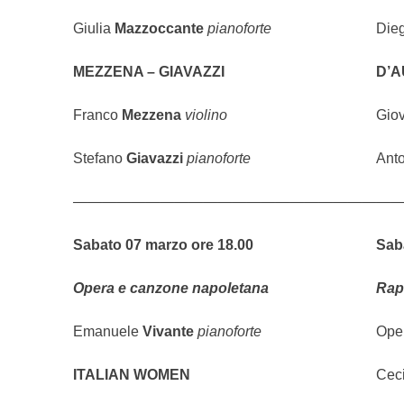
Giulia
Mazzoccante
pianoforte
Die
MEZZENA – GIAVAZZI
D’A
Franco
Mezzena
violino
Gio
Stefano
Giavazzi
pianoforte
Ant
—————————————————————
—
Sabato 07 marzo ore 18.00
Saba
Opera e canzone napoletana
Raps
Emanuele
Vivante
pianoforte
Ope
ITALIAN WOMEN
Ceci