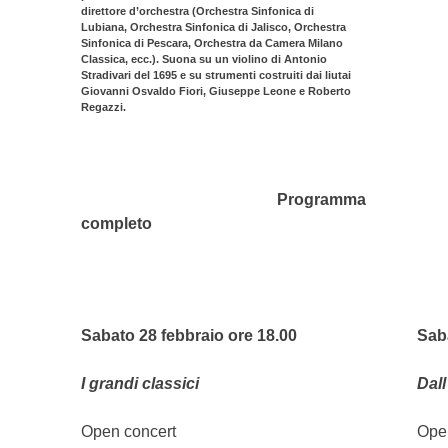
direttore d’orchestra (Orchestra Sinfonica di
Lubiana, Orchestra Sinfonica di Jalisco, Orchestra
Sinfonica di Pescara, Orchestra da Camera Milano
Classica, ecc.). Suona su un violino di Antonio
Stradivari del 1695 e su strumenti costruiti dai liutai
Giovanni Osvaldo Fiori, Giuseppe Leone e Roberto
Regazzi.
Programma
completo
Sabato 28 febbraio ore 18.00
Sab
I grandi classici
Dall
Open concert
Ope