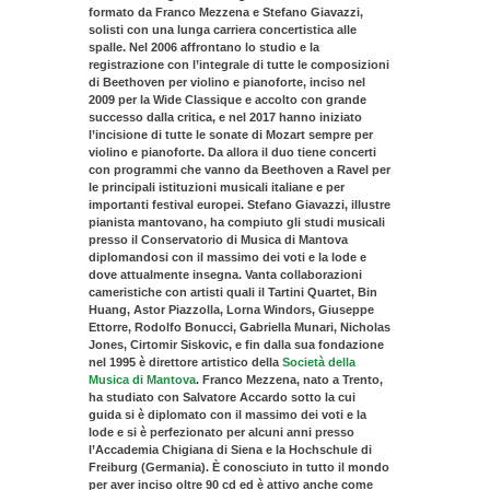
formato da
Franco Mezzena
e
Stefano Giavazzi
,
solisti con una lunga carriera concertistica alle
spalle. Nel 2006 affrontano lo studio e la
registrazione con l’integrale di tutte le composizioni
di Beethoven per violino e pianoforte, inciso nel
2009 per la Wide Classique e accolto con grande
successo dalla critica, e nel 2017 hanno iniziato
l’incisione di tutte le sonate di Mozart sempre per
violino e pianoforte. Da allora il duo tiene concerti
con programmi che vanno da Beethoven a Ravel per
le principali istituzioni musicali italiane e per
importanti festival europei.
Stefano Giavazzi
, illustre
pianista mantovano, ha compiuto gli studi musicali
presso il Conservatorio di Musica di Mantova
diplomandosi con il massimo dei voti e la lode e
dove attualmente insegna. Vanta collaborazioni
cameristiche con artisti quali il Tartini Quartet, Bin
Huang, Astor Piazzolla, Lorna Windors, Giuseppe
Ettorre, Rodolfo Bonucci, Gabriella Munari, Nicholas
Jones, Cirtomir Siskovic, e fin dalla sua fondazione
nel 1995 è direttore artistico della
Società della
Musica di Mantova
.
Franco Mezzena,
nato a Trento,
ha studiato con Salvatore Accardo sotto la cui
guida si è diplomato con il massimo dei voti e la
lode e si è perfezionato per alcuni anni presso
l’Accademia Chigiana di Siena e la Hochschule di
Freiburg (Germania). È conosciuto in tutto il mondo
per aver inciso oltre 90 cd ed è attivo anche come