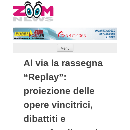
Skip
to
content
Menu
Al via la rassegna
“Replay”:
proiezione delle
opere vincitrici,
dibattiti e