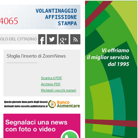
GOLO DEL CITTADINO
Sfoglia l'inserto di ZoomNews
Scarica il PDF
Archivio PDF
Richiedi i vecchi numeri