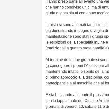
Hanno preso parte all’evento una vent
che hanno condiviso un clima di entus
giuria attenta sia al contenuto tecnic
In pista si sono alternati tantissimi pi
età dimostrando impegno e voglia di 
manifestazione sono stati i gruppi spe
le esibizioni della specialità InLine e
(tradizionali a quattro ruote parallele)
Al termine delle due giornate si sono
(a consegnare i premi l’Assessore a
mantenendo intatto lo spirito della 
di primo approccio alla disciplina, con
partecipanti sia al maschile che al f
E sta bussando alle porte il prossim
con la tappa finale del Circuito Artis
giornate di venerdì 10, sabato 11 e 