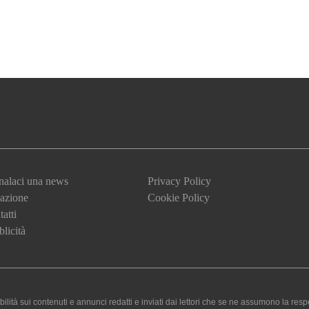
nalaci una news
Privacy Policy
azione
Cookie Policy
atti
licità
 sui contenuti e annunci redatti e inviati dai lettori che se ne assumono la responsa