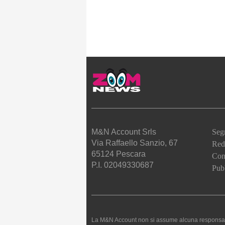
M&N Account Srls
Seg
Via Raffaello Sanzio, 67
Red
65124 Pescara
Cont
P.I. 02049330687
Pubb
La M&N Account non si assume alcuna responsabilità