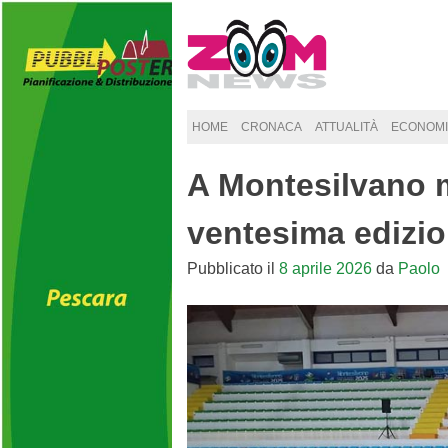
Skip
to
content
HOME
CRONACA
ATTUALITÀ
ECONOMI
A Montesilvano m
ventesima edizio
Pubblicato il
8 aprile 2026
da
Paolo