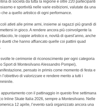
ina di società da tutta la regione e oltre 220 partecipanti
iasmo e sportività nelle varie esibizioni, valutate da una
o che a quello artistico di ogni performance.
ccoli atleti alle prime armi, insieme ai ragazzi più grandi di
mettersi in gioco. A rendere ancora più coinvolgente la
ttacolo, le coppie artistico e, novità di quest’anno, anche
 i duetti che hanno affiancato quelle coi pattini quad
.
 svolte le cerimonie di riconoscimento per ogni categoria
llo Sport di Montesilvano Alessandro Pompei),
manifestazione, pensato in primis come momento di festa e
 l’obiettivo di valorizzare e rendere merito a tutti i
emminile.
o appuntamento con il pattinaggio in questo fine settimana
tico Inline Skate Italia 2026, sempre a Montesilvano. Nelle
domenica 12 aprile, l’evento sarà organizzato ancora una