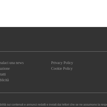
nalaci una news
Privacy Policy
azione
Cookie Policy
atti
licità
 sui contenuti e annunci redatti e inviati dai lettori che se ne assumono la responsa