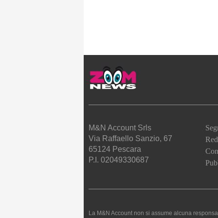
M&N Account Srls
Seg
Via Raffaello Sanzio, 67
Red
65124 Pescara
Cont
P.I. 02049330687
Pubb
La M&N Account non si assume alcuna responsabilità