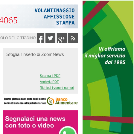
GOLO DEL CITTADINO
Sfoglia l'inserto di ZoomNews
Scarica il PDF
Archivio PDF
Richiedi i vecchi numeri