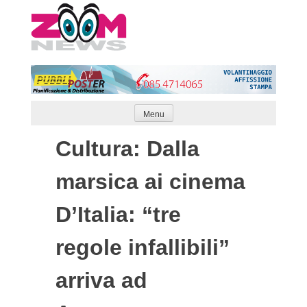
Skip
to
content
Menu
Cultura: Dalla
marsica ai cinema
D’Italia: “tre
regole infallibili”
arriva ad