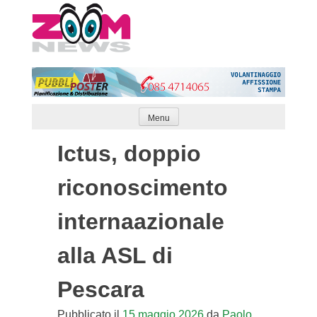
Skip
to
content
Menu
Ictus, doppio
riconoscimento
internaazionale
alla ASL di
Pescara
Pubblicato il
15 maggio 2026
da
Paolo