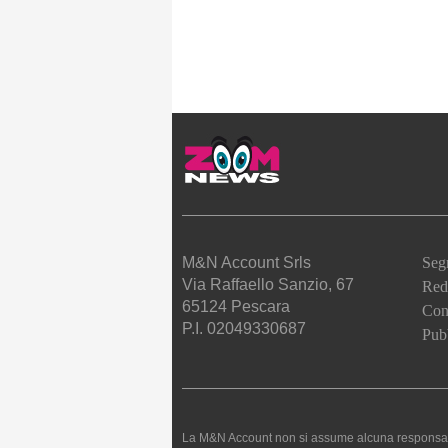
M&N Account Srls
Seg
Via Raffaello Sanzio, 67
Red
65124 Pescara
Cont
P.I. 02049330687
Pubb
La M&N Account non si assume alcuna responsabilità