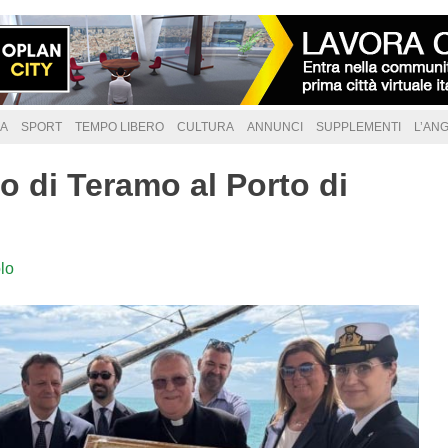
A
SPORT
TEMPO LIBERO
CULTURA
ANNUNCI
SUPPLEMENTI
L’AN
o di Teramo al Porto di
lo