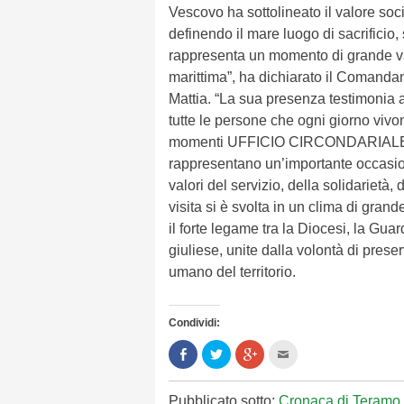
Vescovo ha sottolineato il valore soc
definendo il mare luogo di sacrificio,
rappresenta un momento di grande val
marittima”, ha dichiarato il Comandan
Mattia. “La sua presenza testimonia 
tutte le persone che ogni giorno vivo
momenti UFFICIO CIRCONDARIALE 
rappresentano un’importante occasione
valori del servizio, della solidarietà,
visita si è svolta in un clima di gra
il forte legame tra la Diocesi, la Guar
giuliese, unite dalla volontà di preser
umano del territorio.
Condividi:
Condividi
Clicca
Clicca
Clicca
su
per
per
per
Facebook
condividere
condividere
inviare
(Si
su
su
l'articolo
apre
Twitter
Google+
via
Pubblicato sotto:
Cronaca di Teramo