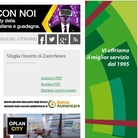
GOLO DEL CITTADINO
Sfoglia l'inserto di ZoomNews
Scarica il PDF
Archivio PDF
Richiedi i vecchi numeri