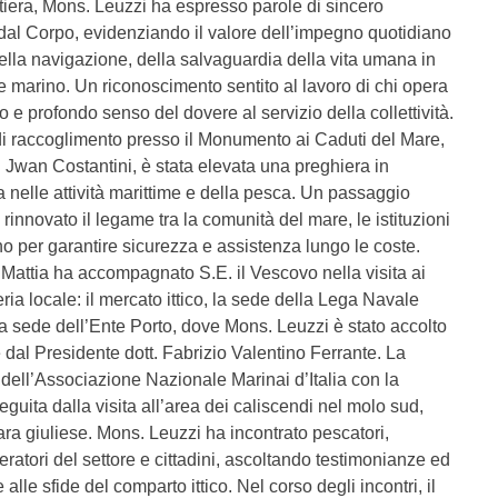
iera, Mons. Leuzzi ha espresso parole di sincero
 dal Corpo, evidenziando il valore dell’impegno quotidiano
della navigazione, della salvaguardia della vita umana in
e marino. Un riconoscimento sentito al lavoro di chi opera
cio e profondo senso del dovere al servizio della collettività.
di raccoglimento presso il Monumento ai Caduti del Mare,
 Jwan Costantini, è stata elevata una preghiera in
 nelle attività marittime e della pesca. Un passaggio
rinnovato il legame tra la comunità del mare, le istituzioni
 per garantire sicurezza e assistenza lungo le coste.
attia ha accompagnato S.E. il Vescovo nella visita ai
ria locale: il mercato ittico, la sede della Lega Navale
e la sede dell’Ente Porto, dove Mons. Leuzzi è stato accolto
e dal Presidente dott. Fabrizio Valentino Ferrante. La
 dell’Associazione Nazionale Marinai d’Italia con la
guita dalla visita all’area dei caliscendi nel molo sud,
ra giuliese. Mons. Leuzzi ha incontrato pescatori,
ratori del settore e cittadini, ascoltando testimonianze ed
 alle sfide del comparto ittico. Nel corso degli incontri, il