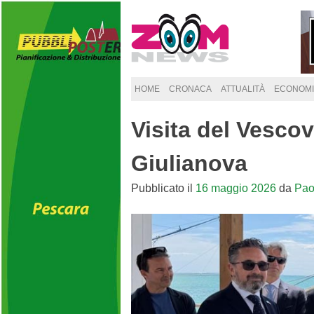
Skip
to
content
HOME
CRONACA
ATTUALITÀ
ECONOMI
Visita del Vescov
Giulianova
Pubblicato il
16 maggio 2026
da
Pao