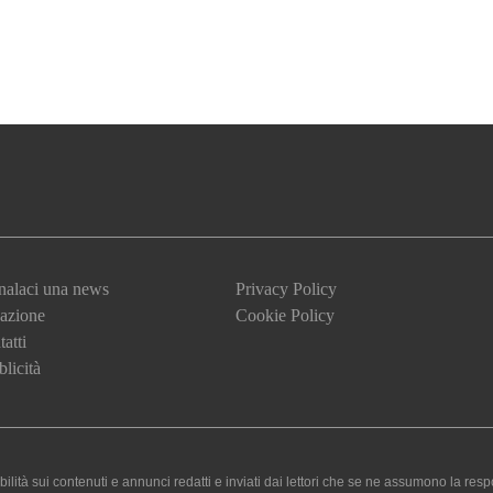
nalaci una news
Privacy Policy
azione
Cookie Policy
atti
licità
 sui contenuti e annunci redatti e inviati dai lettori che se ne assumono la responsa