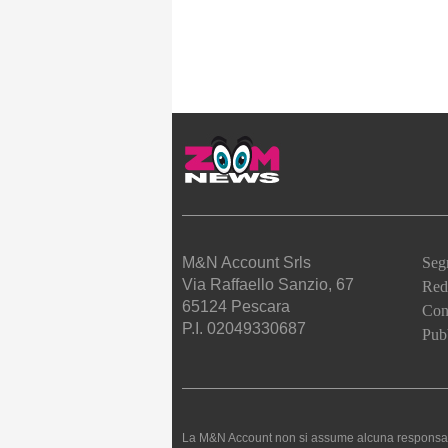
M&N Account Srls
Seg
Via Raffaello Sanzio, 67
Red
65124 Pescara
Cont
P.I. 02049330687
Pubb
La M&N Account non si assume alcuna responsabilità