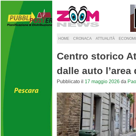
Skip
to
content
HOME
CRONACA
ATTUALITÀ
ECONOMI
Centro storico At
dalle auto l’area
Pubblicato il
17 maggio 2026
da
Pao