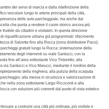
mbio dei sensi di marcia e dalla ridefinizione della
ffico veicolare lungo le arterie principali della città,
a presenza delle auto parcheggiate, ma anche dal
celta che punta a rendere il cuore storico ancora più
ruibile da cittadini e visitatori. In questa direzione
 di riqualificazione urbana già programmati: rifacimento
altezza di Salzetta fino alla Rocca (zona distributore Paco);
 parcheggi gratuiti lungo la Rocca; sistemazione della
etamento degli interventi su viale Santucci, con la
da fino all’area sottostante Vico Tintoretto; alla
a via Santucci e Vico Marucci, mediante il riordino della
mpletamento della ringhiera; alla pulizia della scarpata
 parcheggio; alla messa in sicurezza e valorizzazione di
iche nella zona sottostante Largo Ricciconti e alla
Rocca con soluzioni più coerenti dal punto di vista estetico
tinuare a costruire una città più ordinata, più vivibile e