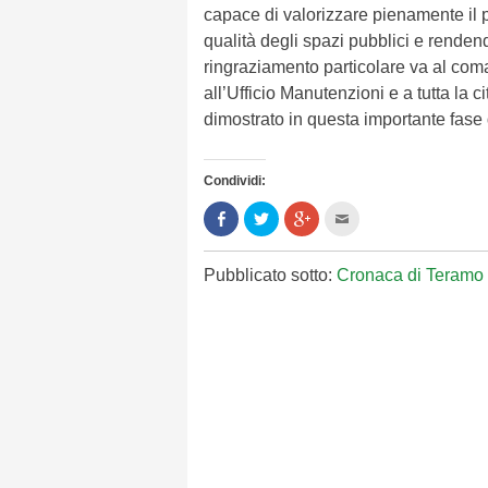
capace di valorizzare pienamente il p
qualità degli spazi pubblici e rendend
ringraziamento particolare va al coman
all’Ufficio Manutenzioni e a tutta la 
dimostrato in questa importante fase
Condividi:
Condividi
Clicca
Clicca
Clicca
su
per
per
per
Facebook
condividere
condividere
inviare
(Si
su
su
l'articolo
apre
Twitter
Google+
via
Pubblicato sotto:
Cronaca di Teramo
in
(Si
(Si
mail
una
apre
apre
ad
nuova
in
in
un
finestra)
una
una
amico
nuova
nuova
(Si
finestra)
finestra)
apre
in
una
nuova
finestra)