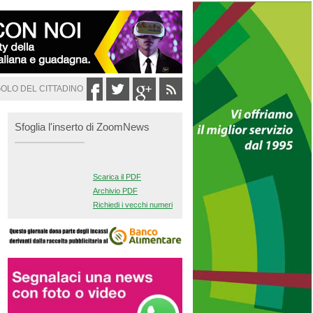
GOLO DEL CITTADINO
Sfoglia l'inserto di ZoomNews
Scarica il PDF
Archivio PDF
Richiedi i vecchi numeri