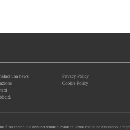
nalaci una news
Privacy Policy
azione
Cookie Policy
atti
licità
 sui contenuti e annunci redatti e inviati dai lettori che se ne assumono la responsa