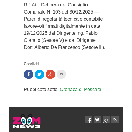
​Rif. Atti: Delibera del Consiglio
Comunale N. 103 del 30/12/2025 —
Pareri di regolarità tecnica e contabile
favorevoli firmati digitalmente in data
19/12/2025 dal Dirigente Ing. Fabio
Ciarallo (Settore V) e dal Dirigente
Dott. Alberto De Francesco (Settore III).
Condividi:
Condividi
Clicca
Clicca
Clicca
su
per
per
per
Facebook
condividere
condividere
inviare
(Si
su
su
l'articolo
apre
Twitter
Google+
via
Pubblicato sotto:
Cronaca di Pescara
in
(Si
(Si
mail
una
apre
apre
ad
nuova
in
in
un
finestra)
una
una
amico
nuova
nuova
(Si
finestra)
finestra)
apre
in
una
nuova
finestra)