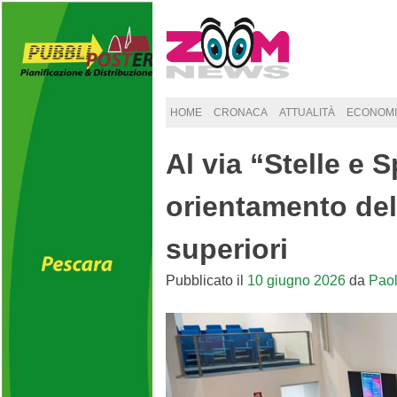
Skip
to
content
HOME
CRONACA
ATTUALITÀ
ECONOMI
Al via “Stelle e 
orientamento del
superiori
Pubblicato il
10 giugno 2026
da
Pao