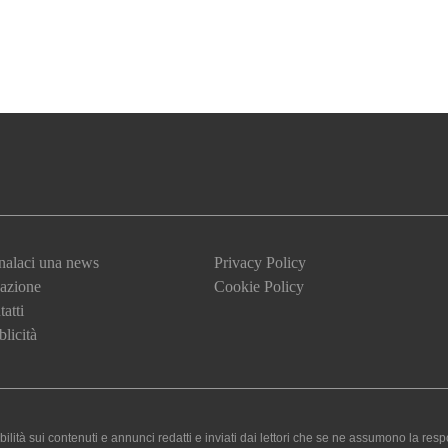
nalaci una news
Privacy Policy
azione
Cookie Policy
atti
licità
 sui contenuti e annunci redatti e inviati dai lettori che se ne assumono la responsa