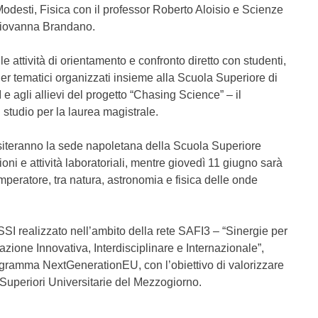
odesti, Fisica con il professor Roberto Aloisio e Scienze
Giovanna Brandano.
 attività di orientamento e confronto diretto con studenti,
rner tematici organizzati insieme alla Scuola Superiore di
e agli allievi del progetto “Chasing Science” – il
tudio per la laurea magistrale.
isiteranno la sede napoletana della Scuola Superiore
ni e attività laboratoriali, mentre giovedì 11 giugno sarà
mperatore, tra natura, astronomia e fisica delle onde
SSI realizzato nell’ambito della rete SAFI3 – “Sinergie per
ione Innovativa, Interdisciplinare e Internazionale”,
ogramma NextGenerationEU, con l’obiettivo di valorizzare
 Superiori Universitarie del Mezzogiorno.