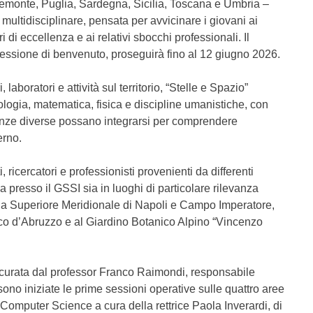
iemonte, Puglia, Sardegna, Sicilia, Toscana e Umbria –
ultidisciplinare, pensata per avvicinare i giovani ai
i di eccellenza e ai relativi sbocchi professionali. Il
sessione di benvenuto, proseguirà fino al 12 giugno 2026.
 laboratori e attività sul territorio, “Stelle e Spazio”
ologia, matematica, fisica e discipline umanistiche, con
enze diverse possano integrarsi per comprendere
erno.
 ricercatori e professionisti provenienti da differenti
ia presso il GSSI sia in luoghi di particolare rilevanza
cuola Superiore Meridionale di Napoli e Campo Imperatore,
ico d’Abruzzo e al Giardino Botanico Alpino “Vincenzo
urata dal professor Franco Raimondi, responsabile
 sono iniziate le prime sessioni operative sulle quattro aree
 Computer Science a cura della rettrice Paola Inverardi, di