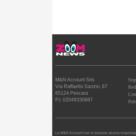
M&N Account Srls
Seg
Via Raffaello Sanzio, 67
Red
65124 Pescara
Cont
P.I. 02049330687
Pubb
La M&N Account non si assume alcuna responsabilità