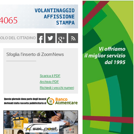
GOLO DEL CITTADINO
Sfoglia l'inserto di ZoomNews
Scarica il PDF
Archivio PDF
Richiedi i vecchi numeri