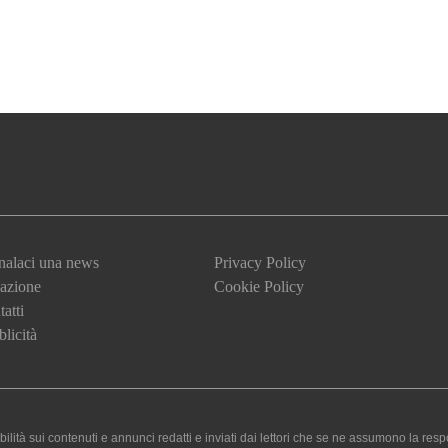
nalaci una news
Privacy Policy
azione
Cookie Policy
atti
licità
 sui contenuti e annunci redatti e inviati dai lettori che se ne assumono la responsa