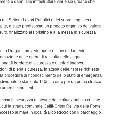
enti e danni alle infrastrutture viarie sia urbane che
a dal Settore Lavori Pubblici e dei sopralluoghi tecnici
ite, è stato predisposto un progetto organico del valore
ro, finalizzato al ripristino e alla messa in sicurezza
Americo Dragani, prevede opere di consolidamento,
temazione delle opere di raccolta delle acque,
one di barriere di sicurezza e ulteriori interventi
ioni di piena sicurezza. In attesa delle risorse richieste
la procedura di riconoscimento dello stato di emergenza,
dividuato e stanziato 140mila euro per un primo stralcio
urgenti e indifferibili.
essa in sicurezza di alcune delle situazioni più critiche
 cui la strada comunale Cailli-Cristo Re, via della Fonte,
accesso al mare in località Lido Riccio con il parcheggio