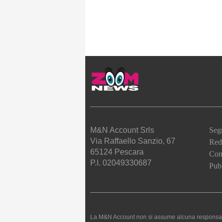
M&N Account Srls
Seg
Via Raffaello Sanzio, 67
Red
65124 Pescara
Cont
P.I. 02049330687
Pubb
La M&N Account non si assume alcuna responsabilità