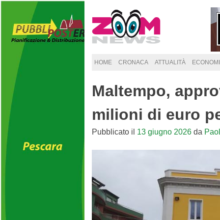
Skip
to
content
HOME
CRONACA
ATTUALITÀ
ECONOMI
Maltempo, approv
milioni di euro per
Pubblicato il
13 giugno 2026
da
Pao