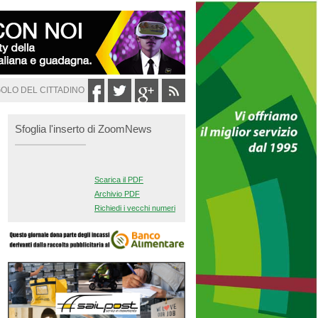
GOLO DEL CITTADINO
Sfoglia l'inserto di ZoomNews
Scarica il PDF
Archivio PDF
Richiedi i vecchi numeri