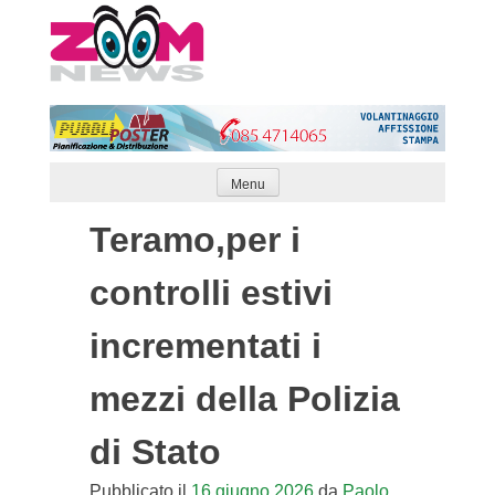
Skip
to
content
Menu
Teramo,per i
controlli estivi
incrementati i
mezzi della Polizia
di Stato
Pubblicato il
16 giugno 2026
da
Paolo