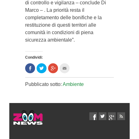
di controllo e vigilanza – conclude Di
Marco – . La priorità resta il
completamento delle bonifiche e la
restituzione di questi territori alle
comunità in condizioni di piena
sicurezza ambientale”.
Condividi:
Condividi
Clicca
Clicca
Clicca
su
per
per
per
Facebook
condividere
condividere
inviare
(Si
su
su
l'articolo
apre
Twitter
Google+
via
Pubblicato sotto:
Ambiente
in
(Si
(Si
mail
una
apre
apre
ad
nuova
in
in
un
finestra)
una
una
amico
nuova
nuova
(Si
finestra)
finestra)
apre
in
una
nuova
finestra)