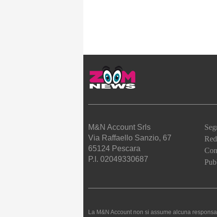
M&N Account Srls
Seg
Via Raffaello Sanzio, 67
Red
65124 Pescara
Cont
P.I. 02049330687
Pubb
La M&N Account non si assume alcuna responsabilità