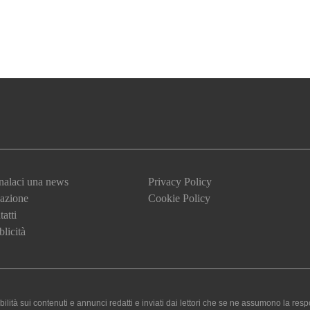
nalaci una news
Privacy Policy
azione
Cookie Policy
atti
licità
 sui contenuti e annunci redatti e inviati dai lettori che se ne assumono la responsa