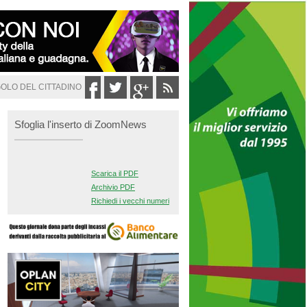
GOLO DEL CITTADINO
Sfoglia l'inserto di ZoomNews
Scarica il PDF
Archivio PDF
Richiedi i vecchi numeri