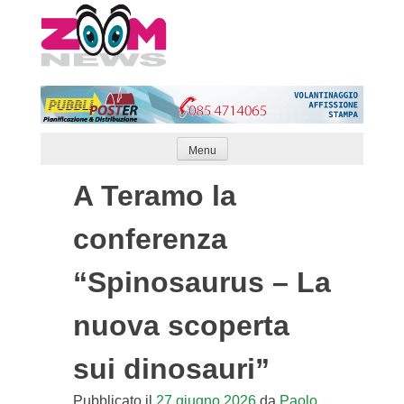
Skip
to
content
Menu
A Teramo la
conferenza
“Spinosaurus – La
nuova scoperta
sui dinosauri”
Pubblicato il
27 giugno 2026
da
Paolo