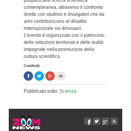
pubblico alla ricerca scientifica
contemporanea, attraverso il confronto
diretto con studiosi e divulgatori che da
anni contribuiscono al dibattito
internazionale sui dinosauri.
L’evento è organizzato con il patrocinio
delle istituzioni territoriali e delle realtà
impegnate nella promozione della
cultura scientifica.
Condividi:
Condividi
Clicca
Clicca
Clicca
su
per
per
per
Facebook
condividere
condividere
inviare
(Si
su
su
l'articolo
apre
Twitter
Google+
via
Pubblicato sotto:
Scienza
in
(Si
(Si
mail
una
apre
apre
ad
nuova
in
in
un
finestra)
una
una
amico
nuova
nuova
(Si
finestra)
finestra)
apre
in
una
nuova
finestra)