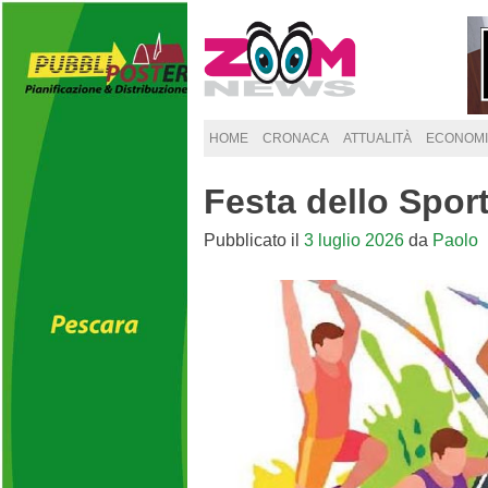
Skip
to
content
HOME
CRONACA
ATTUALITÀ
ECONOMI
Festa dello Spor
Pubblicato il
3 luglio 2026
da
Paolo