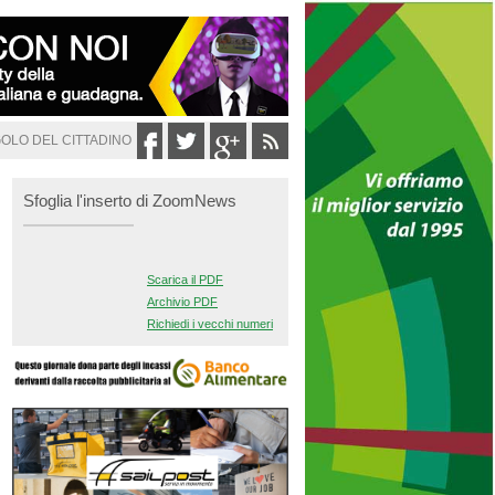
GOLO DEL CITTADINO
Sfoglia l'inserto di ZoomNews
Scarica il PDF
Archivio PDF
Richiedi i vecchi numeri