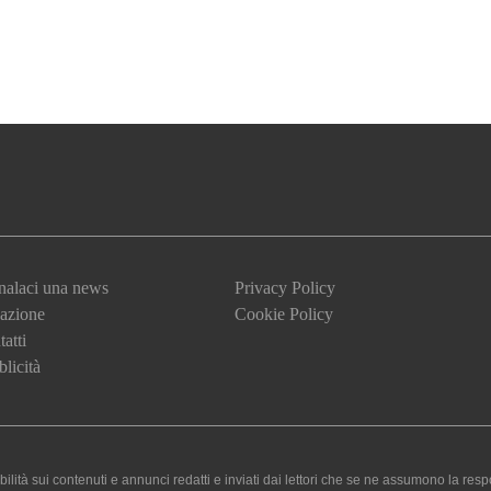
nalaci una news
Privacy Policy
azione
Cookie Policy
atti
licità
 sui contenuti e annunci redatti e inviati dai lettori che se ne assumono la responsa