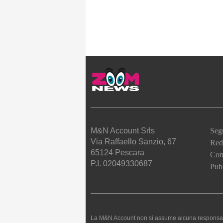
M&N Account Srls
Seg
Via Raffaello Sanzio, 67
Red
65124 Pescara
Cont
P.I. 02049330687
Pubb
La M&N Account non si assume alcuna responsabilità