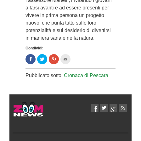
l’assessore Martelli, invitando i giovani
a farsi avanti e ad essere presenti per
vivere in prima persona un progetto
nuovo, che punta tutto sulle loro
potenzialità e sul desiderio di divertirsi
in maniera sana e nella natura.
Condividi:
Condividi
Clicca
Clicca
Clicca
su
per
per
per
Facebook
condividere
condividere
inviare
(Si
su
su
l'articolo
apre
Twitter
Google+
via
Pubblicato sotto:
Cronaca di Pescara
in
(Si
(Si
mail
una
apre
apre
ad
nuova
in
in
un
finestra)
una
una
amico
nuova
nuova
(Si
finestra)
finestra)
apre
in
una
nuova
finestra)